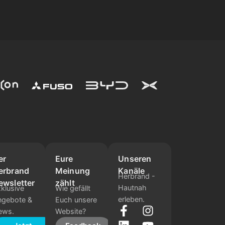
er
Eure
Unseren
erbrand
Meinung
Kanäle
Herbrand -
ewsletter
zählt
Hautnah
klusive
Wie gefällt
erleben.
ngebote &
Euch unsere
ews.
Website?