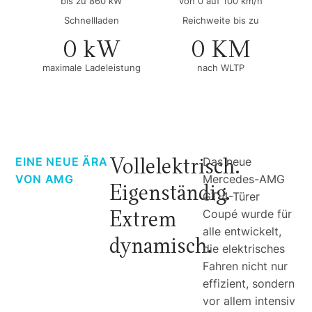
bis zu 860 kW
von 0 auf 100 km/h
Schnellladen
Reichweite bis zu
0
 kW
0
 KM
maximale Ladeleistung
nach WLTP
Vollelektrisch.
EINE NEUE ÄRA
Das neue
VON AMG
Mercedes-AMG
Eigenständig.
GT 4-Türer
Extrem
Coupé wurde für
alle entwickelt,
dynamisch.
die elektrisches
Fahren nicht nur
effizient, sondern
vor allem intensiv