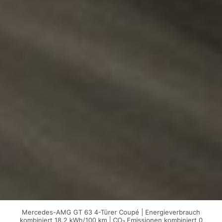
Mercedes-AMG GT 63 4-Türer Coupé | Energieverbrauch
kombiniert 18,2 kWh/100 km | CO₂ Emissionen kombiniert 0