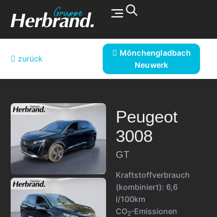
Werkstatt & Service
Mönchengladbach
zurück
Neuwerk
Peugeot
3008
GT
Kraftstoffverbrauch
(kombiniert):
6,6
l/100km
CO
-Emissionen
2