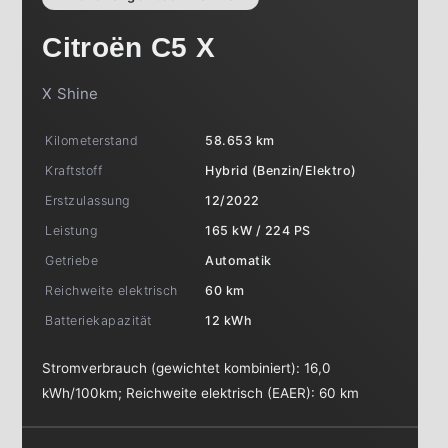
Citroën
C5 X
X Shine
Kilometerstand
58.653 km
Kraftstoff
Hybrid (Benzin/Elektro)
Erstzulassung
12/2022
Leistung
165 kW / 224 PS
Getriebe
Automatik
Reichweite elektrisch
60 km
Batteriekapazität
12 kWh
Stromverbrauch (gewichtet kombiniert):
16,0
kWh/100km
;
Reichweite elektrisch (EAER):
60 km