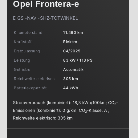
Opel
Frontera-e
E GS -NAVI-SHZ-TOTWINKEL
Kilometerstand
11.490 km
Kraftstoff
Elektro
Erstzulassung
04/2025
Leistung
83 kW / 113 PS
Getriebe
Automatik
Reichweite elektrisch
305 km
Batteriekapazität
44 kWh
Stromverbrauch (kombiniert):
18,3 kWh/100km
;
CO
-
2
Emissionen (kombiniert):
0 g/km
;
CO
-Klasse:
A
;
2
Reichweite elektrisch:
305 km