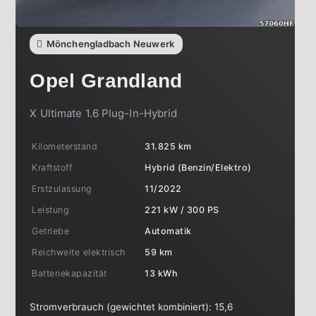
Mönchengladbach Neuwerk
Opel
Grandland
X Ultimate 1.6 Plug-In-Hybrid
Kilometerstand
31.825 km
Kraftstoff
Hybrid (Benzin/Elektro)
Erstzulassung
11/2022
Leistung
221 kW / 300 PS
Getriebe
Automatik
Reichweite elektrisch
59 km
Batteriekapazität
13 kWh
Stromverbrauch (gewichtet kombiniert):
15,6