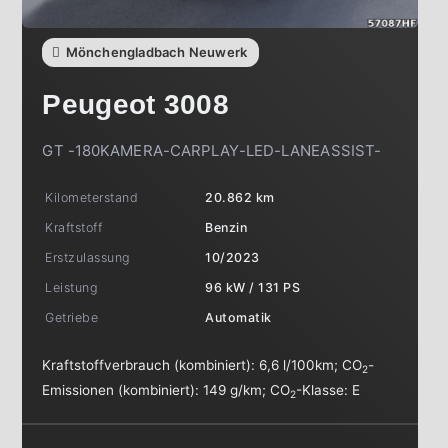
Mönchengladbach Neuwerk
Peugeot
3008
GT -180KAMERA-CARPLAY-LED-LANEASSIST-
Kilometerstand
20.862 km
Kraftstoff
Benzin
Erstzulassung
10/2023
Leistung
96 kW / 131 PS
Getriebe
Automatik
Kraftstoffverbrauch (kombiniert):
6,6 l/100km
;
CO
-
2
Emissionen (kombiniert):
149 g/km
;
CO
-Klasse:
E
2