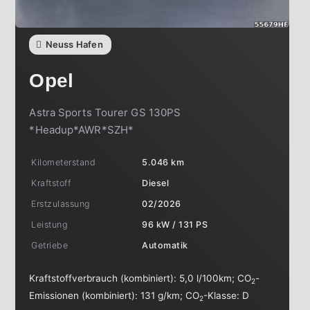
Neuss Hafen
Opel
Astra Sports Tourer GS 130PS
*Headup*AWR*SZH*
Kilometerstand
5.046 km
Kraftstoff
Diesel
Erstzulassung
02/2026
Leistung
96 kW / 131 PS
Getriebe
Automatik
Kraftstoffverbrauch (kombiniert):
5,0 l/100km
;
CO
-
2
Emissionen (kombiniert):
131 g/km
;
CO
-Klasse:
D
2