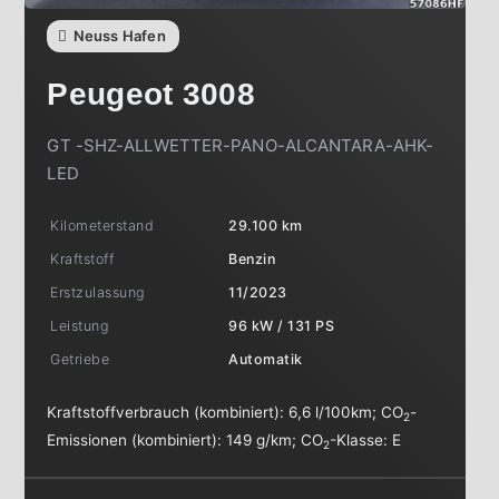
Neuss Hafen
Peugeot
3008
GT -SHZ-ALLWETTER-PANO-ALCANTARA-AHK-
LED
Kilometerstand
29.100 km
Kraftstoff
Benzin
Erstzulassung
11/2023
Leistung
96 kW / 131 PS
Getriebe
Automatik
Kraftstoffverbrauch (kombiniert):
6,6 l/100km
;
CO
-
2
Emissionen (kombiniert):
149 g/km
;
CO
-Klasse:
E
2