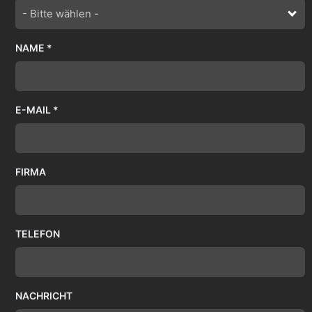
- Bitte wählen -
NAME *
E-MAIL *
FIRMA
TELEFON
NACHRICHT