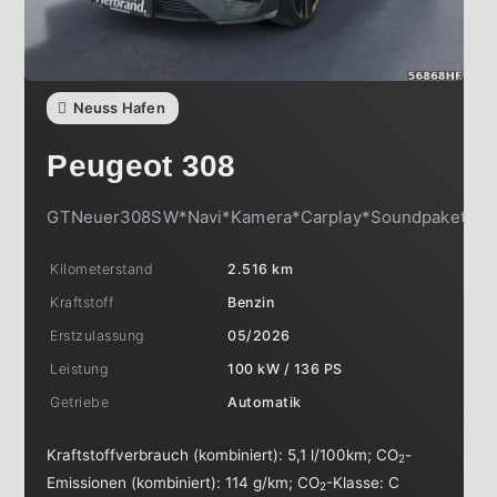
Neuss Hafen
Peugeot
308
GTNeuer308SW*Navi*Kamera*Carplay*Soundpaket
Kilometerstand
2.516 km
Kraftstoff
Benzin
Erstzulassung
05/2026
Leistung
100 kW / 136 PS
Getriebe
Automatik
Kraftstoffverbrauch (kombiniert):
5,1 l/100km
;
CO
-
2
Emissionen (kombiniert):
114 g/km
;
CO
-Klasse:
C
2