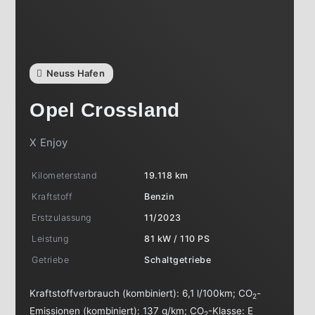
Neuss Hafen
Opel
Crossland
X Enjoy
Kilometerstand
19.118 km
Kraftstoff
Benzin
Erstzulassung
11/2023
Leistung
81 kW / 110 PS
Getriebe
Schaltgetriebe
Kraftstoffverbrauch (kombiniert):
6,1 l/100km
;
CO
-
2
Emissionen (kombiniert):
137 g/km
;
CO
-Klasse:
E
2