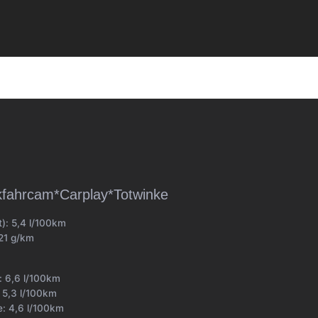
kfahrcam*Carplay*Totwinke
t):
5,4 l/100km
21 g/km
t:
6,6 l/100km
:
5,3 l/100km
e:
4,6 l/100km