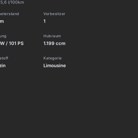
:
5,6 l/100km
meterstand
Vorbesitzer
km
1
tung
Hubraum
W / 101 PS
1.199 ccm
stoff
Kategorie
zin
Limousine