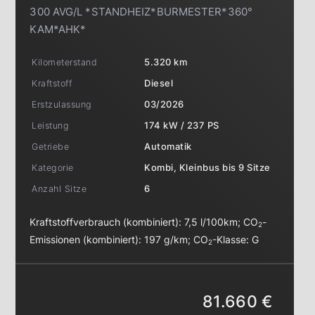
300 AVG/L *STANDHEIZ*BURMESTER*360°
KAM*AHK*
Kilometerstand
5.320 km
Kraftstoff
Diesel
Erstzulassung
03/2026
Leistung
174 kW / 237 PS
Getriebe
Automatik
Kategorie
Kombi, Kleinbus bis 9 Sitze
Anzahl Sitze
6
Kraftstoffverbrauch (kombiniert):
7,5 l/100km
;
CO
-
2
Emissionen (kombiniert):
197 g/km
;
CO
-Klasse:
G
2
81.660 €