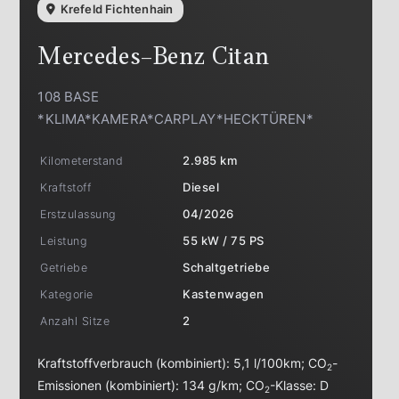
Krefeld Fichtenhain
Mercedes-Benz
Citan
108 BASE
*KLIMA*KAMERA*CARPLAY*HECKTÜREN*
Kilometerstand
2.985 km
Kraftstoff
Diesel
Erstzulassung
04/2026
Leistung
55 kW / 75 PS
Getriebe
Schaltgetriebe
Kategorie
Kastenwagen
Anzahl Sitze
2
Kraftstoffverbrauch (kombiniert):
5,1 l/100km
;
CO
-
2
Emissionen (kombiniert):
134 g/km
;
CO
-Klasse:
D
2