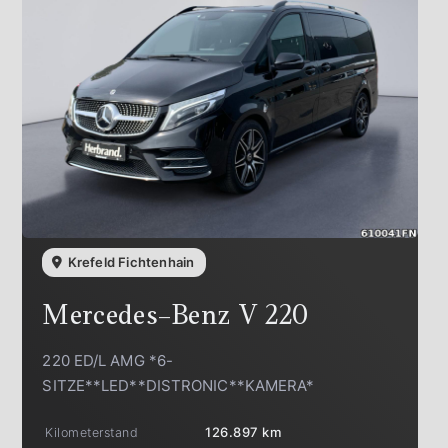
Krefeld Fichtenhain
Mercedes-Benz
V 220
220 ED/L AMG *6-
SITZE**LED**DISTRONIC**KAMERA*
Kilometerstand
126.897 km