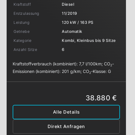
Kraftstoff
Diesel
Erstzulassung
11/2019
Leistung
120 kW / 163 PS
Getriebe
Automatik
Kategorie
Kombi, Kleinbus bis 9 Sitze
Anzahl Sitze
6
Kraftstoffverbrauch (kombiniert):
7,7 l/100km
;
CO
-
2
Emissionen (kombiniert):
201 g/km
;
CO
-Klasse:
G
2
38.880 €
Alle Details
Direkt Anfragen