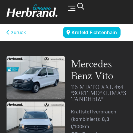
Werkstatt & Service
zurück
Krefeld Fichtenhain
Mercedes-
Benz
Vito
116 MIXTO XXL 4x4
*SORTIMO*KLIMA*S
TANDHEIZ*
Kraftstoffverbrauch
(kombiniert):
8,3
l/100km