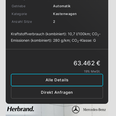
Getriebe
Automatik
Kategorie
Kastenwagen
Anzahl Sitze
2
Kraftstoffverbrauch (kombiniert):
10,7 l/100km
;
CO
-
2
Emissionen (kombiniert):
280 g/km
;
CO
-Klasse:
G
2
63.462 €
19% MwSt.
Alle Details
Direkt Anfragen