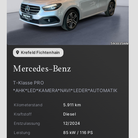
Krefeld Fichtenhain
Mercedes-Benz
T-Klasse PRO
*AHK*LED*KAMERA*NAVI*LEDER*AUTOMATIK
Kilometerstand
5.911 km
Kraftstoff
Diesel
Erstzulassung
12/2024
Leistung
85 kW / 116 PS