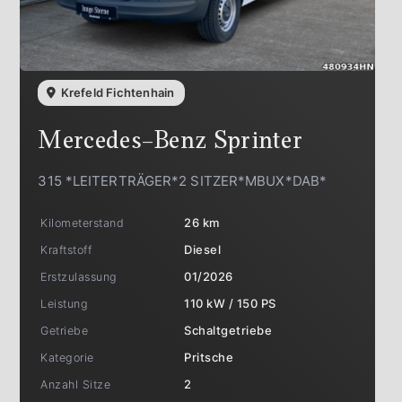
Krefeld Fichtenhain
Mercedes-Benz
Sprinter
315 *LEITERTRÄGER*2 SITZER*MBUX*DAB*
Kilometerstand
26 km
Kraftstoff
Diesel
Erstzulassung
01/2026
Leistung
110 kW / 150 PS
Getriebe
Schaltgetriebe
Kategorie
Pritsche
Anzahl Sitze
2