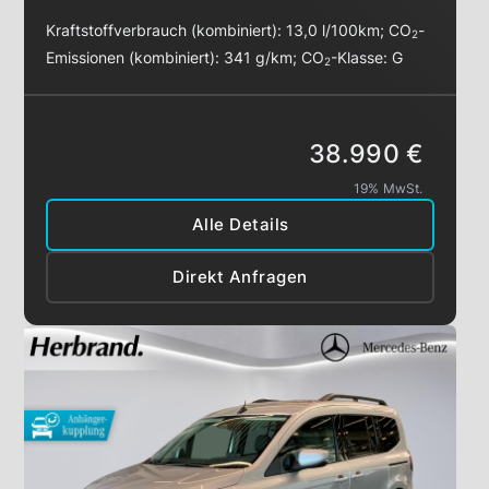
Kraftstoffverbrauch (kombiniert):
13,0 l/100km
;
CO
-
2
Emissionen (kombiniert):
341 g/km
;
CO
-Klasse:
G
2
38.990 €
19% MwSt.
Alle Details
Direkt Anfragen