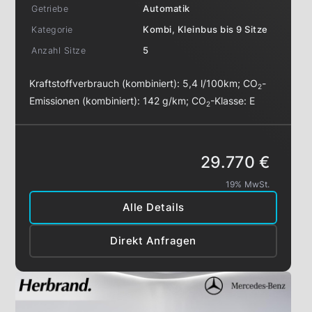
Getriebe
Automatik
Kategorie
Kombi, Kleinbus bis 9 Sitze
Anzahl Sitze
5
Kraftstoffverbrauch (kombiniert):
5,4 l/100km
;
CO
-
2
Emissionen (kombiniert):
142 g/km
;
CO
-Klasse:
E
2
29.770 €
19% MwSt.
Alle Details
Direkt Anfragen