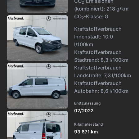
CO
-Emissionen
2
(kombiniert):
218 g/km
CO
-Klasse:
G
2
Kraftstoffverbrauch
Innenstadt:
10,0
l/100km
Kraftstoffverbrauch
Stadtrand:
8,3 l/100km
Kraftstoffverbrauch
Landstraße:
7,3 l/100km
Kraftstoffverbrauch
Autobahn:
8,6 l/100km
Erstzulassung
02/2022
Kilometerstand
93.671 km