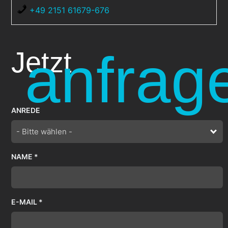
+49 2151 61679-676
anfrag
Jetzt
ANREDE
- Bitte wählen -
NAME *
E-MAIL *