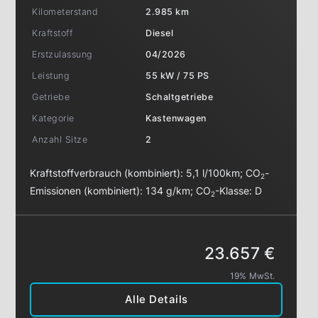
Kilometerstand
2.985 km
Kraftstoff
Diesel
Erstzulassung
04/2026
Leistung
55 kW / 75 PS
Getriebe
Schaltgetriebe
Kategorie
Kastenwagen
Anzahl Sitze
2
Kraftstoffverbrauch (kombiniert):
5,1 l/100km
;
CO
-
2
Emissionen (kombiniert):
134 g/km
;
CO
-Klasse:
D
2
23.657 €
19% MwSt.
Alle Details