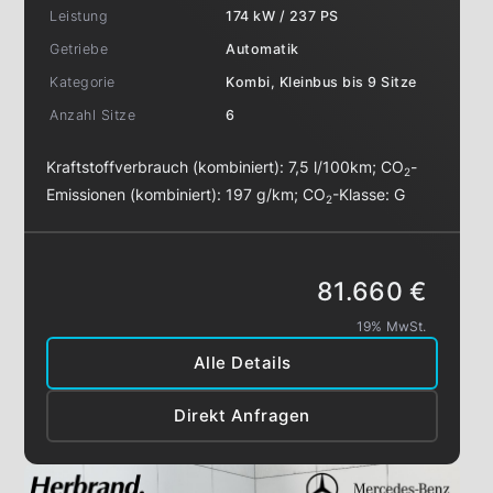
Leistung
174 kW / 237 PS
Getriebe
Automatik
Kategorie
Kombi, Kleinbus bis 9 Sitze
Anzahl Sitze
6
Kraftstoffverbrauch (kombiniert):
7,5 l/100km
;
CO
-
2
Emissionen (kombiniert):
197 g/km
;
CO
-Klasse:
G
2
81.660 €
19% MwSt.
Alle Details
Direkt Anfragen