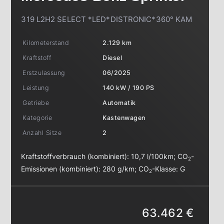
319 L2H2 SELECT *LED*DISTRONIC*360° KAM
Kilometerstand
2.129 km
Kraftstoff
Diesel
Erstzulassung
06/2025
Leistung
140 kW / 190 PS
Getriebe
Automatik
Kategorie
Kastenwagen
Anzahl Sitze
2
Kraftstoffverbrauch (kombiniert):
10,7 l/100km
;
CO
-
2
Emissionen (kombiniert):
280 g/km
;
CO
-Klasse:
G
2
63.462 €