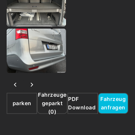
Fahrzeuge
PDF
Fahrzeug
parken
geparkt
Download
anfragen
(
0
)