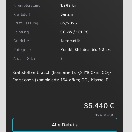
Kilometerstand
1.863 km
Kraftstoff
Benzin
Erstzulassung
02/2025
Leistung
96 kW / 131 PS
Getriebe
Automatik
Kategorie
Kombi, Kleinbus bis 9 Sitze
Anzahl Sitze
7
Kraftstoffverbrauch (kombiniert):
7,2 l/100km
;
CO
-
2
Emissionen (kombiniert):
164 g/km
;
CO
-Klasse:
F
2
35.440 €
19% MwSt.
Alle Details