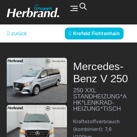
Werkstatt & Service
zurück
Krefeld Fichtenhain
Mercedes-
Benz
V 250
250 XXL
STANDHEIZUNG*A
HK*LENKRAD-
HEIZUNG*TISCH
Kraftstoffverbrauch
(kombiniert):
7,6
l/100km