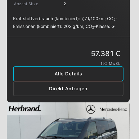
Anzahl Sitze
2
Kraftstoffverbrauch (kombiniert):
7,7 l/100km
;
CO
-
2
Emissionen (kombiniert):
202 g/km
;
CO
-Klasse:
G
2
57.381 €
19% MwSt.
Alle Details
Direkt Anfragen