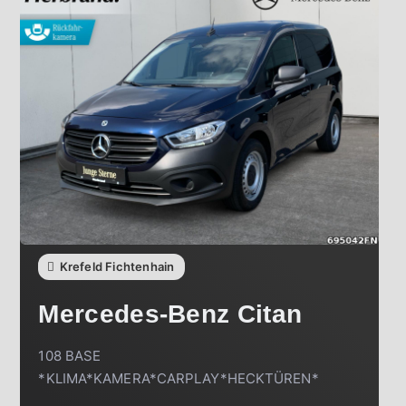
Krefeld Fichtenhain
Mercedes-Benz
Citan
108 BASE
*KLIMA*KAMERA*CARPLAY*HECKTÜREN*