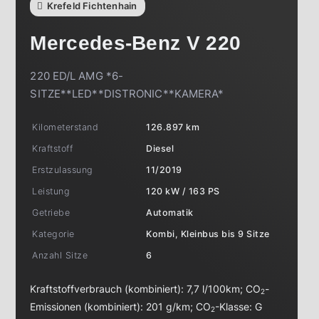
Krefeld Fichtenhain
Mercedes-Benz
V 220
220 ED/L AMG *6-
SITZE**LED**DISTRONIC**KAMERA*
Kilometerstand
126.897 km
Kraftstoff
Diesel
Erstzulassung
11/2019
Leistung
120 kW / 163 PS
Getriebe
Automatik
Kategorie
Kombi, Kleinbus bis 9 Sitze
Anzahl Sitze
6
Kraftstoffverbrauch (kombiniert):
7,7 l/100km
;
CO
-
2
Emissionen (kombiniert):
201 g/km
;
CO
-Klasse:
G
2