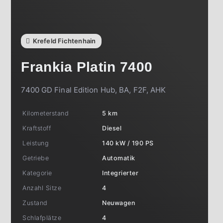
Krefeld Fichtenhain
Frankia
Platin 7400
7400 GD Final Edition Hub, BA, F2F, AHK
Kilometerstand
5 km
Kraftstoff
Diesel
Leistung
140 kW / 190 PS
Getriebe
Automatik
Kategorie
Integrierter
Anzahl Sitze
4
Zustand
Neuwagen
Schlafplätze
4