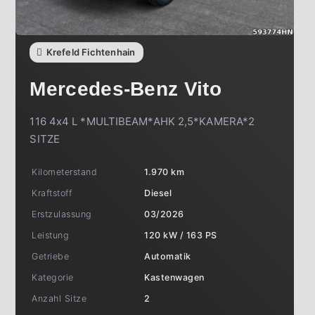
Krefeld Fichtenhain
Mercedes-Benz
Vito
116 4x4 L *MULTIBEAM*AHK 2,5*KAMERA*2
SITZE
Kilometerstand
1.970 km
Kraftstoff
Diesel
Erstzulassung
03/2026
Leistung
120 kW / 163 PS
Getriebe
Automatik
Kategorie
Kastenwagen
Anzahl Sitze
2