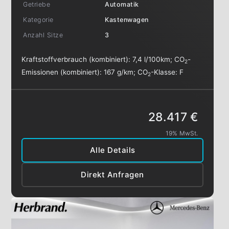
Getriebe
Automatik
Kategorie
Kastenwagen
Anzahl Sitze
3
Kraftstoffverbrauch (kombiniert):
7,4 l/100km
;
CO
-
2
Emissionen (kombiniert):
167 g/km
;
CO
-Klasse:
F
2
28.417 €
19% MwSt.
Alle Details
Direkt Anfragen