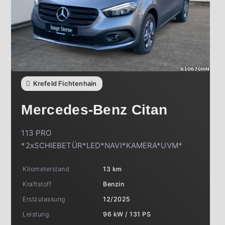
Krefeld Fichtenhain
Mercedes-Benz
Citan
113 PRO
*2xSCHIEBETÜR*LED*NAVI*KAMERA*UVM*
Kilometerstand
13 km
Kraftstoff
Benzin
Erstzulassung
12/2025
Leistung
96 kW / 131 PS