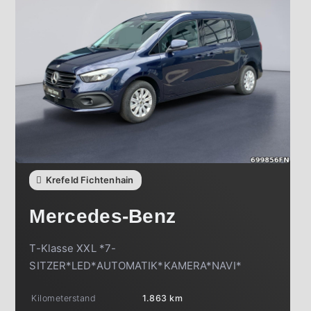
Krefeld Fichtenhain
Mercedes-Benz
T-Klasse XXL *7-
SITZER*LED*AUTOMATIK*KAMERA*NAVI*
Kilometerstand
1.863 km