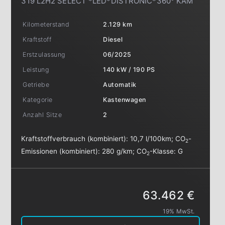
319 L2H2 SELECT *LED*DISTRONIC*360° KAM
Kilometerstand
2.129 km
Kraftstoff
Diesel
Erstzulassung
06/2025
Leistung
140 kW / 190 PS
Getriebe
Automatik
Kategorie
Kastenwagen
Anzahl Sitze
2
Kraftstoffverbrauch (kombiniert):
10,7 l/100km
;
CO
-
2
Emissionen (kombiniert):
280 g/km
;
CO
-Klasse:
G
2
63.462 €
19% MwSt.