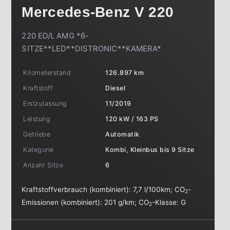
Mercedes-Benz
V 220
220 ED/L AMG *6-
SITZE**LED**DISTRONIC**KAMERA*
Kilometerstand
126.897 km
Kraftstoff
Diesel
Erstzulassung
11/2019
Leistung
120 kW / 163 PS
Getriebe
Automatik
Kategorie
Kombi, Kleinbus bis 9 Sitze
Anzahl Sitze
6
Kraftstoffverbrauch (kombiniert):
7,7 l/100km
;
CO
-
2
Emissionen (kombiniert):
201 g/km
;
CO
-Klasse:
G
2