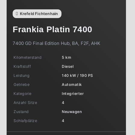
Krefeld Fichtenhain
Frankia
Platin 7400
7400 GD Final Edition Hub, BA, F2F, AHK
Kilometerstand
5 km
Kraftstoff
Diesel
Leistung
140 kW / 190 PS
Getriebe
Automatik
Kategorie
Integrierter
Anzahl Sitze
4
Zustand
Neuwagen
Schlafplätze
4