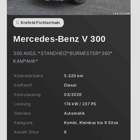
Krefeld Fichtenhain
Mercedes-Benz
V 300
300 AVG/L *STANDHEIZ*BURMESTER*360°
KAM*AHK*
Kilometerstand
5.320 km
Kraftstoff
Diesel
Erstzulassung
03/2026
Leistung
174 kW / 237 PS
Getriebe
Automatik
Kategorie
Kombi, Kleinbus bis 9 Sitze
Anzahl Sitze
6