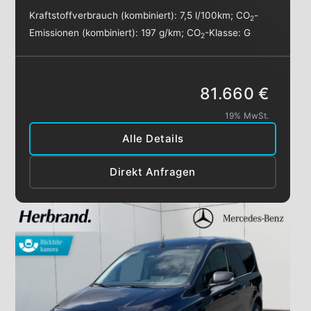
Kraftstoffverbrauch (kombiniert):
7,5 l/100km
;
CO
-
2
Emissionen (kombiniert):
197 g/km
;
CO
-Klasse:
G
2
81.660 €
19% MwSt.
Alle Details
Direkt Anfragen