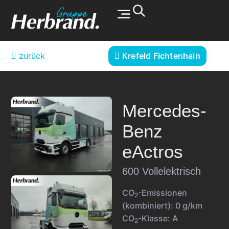
Werkstatt & Service
zurück
Krefeld Fichtenhain
Mercedes-
Benz
eActros
600 Vollelektrisch
CO
-Emissionen
2
(kombiniert):
0 g/km
CO
-Klasse:
A
2