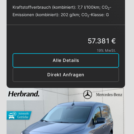
Kraftstoffverbrauch (kombiniert):
7,7 l/100km
;
CO
-
2
Emissionen (kombiniert):
202 g/km
;
CO
-Klasse:
G
2
57.381 €
19% MwSt.
Alle Details
Direkt Anfragen