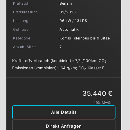
Kraftstoff
Benzin
Erstzulassung
02/2025
Leistung
96 kW / 131 PS
Getriebe
Automatik
Kategorie
Kombi, Kleinbus bis 9 Sitze
Anzahl Sitze
7
Kraftstoffverbrauch (kombiniert):
7,2 l/100km
;
CO
-
2
Emissionen (kombiniert):
164 g/km
;
CO
-Klasse:
F
2
35.440 €
19% MwSt.
Alle Details
Direkt Anfragen