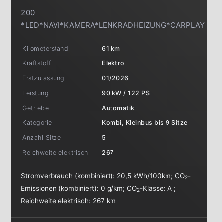
200
*LED*NAVI*KAMERA*LENKRADHEIZUNG*CARPLAY
Kilometerstand
61 km
Kraftstoff
Elektro
Erstzulassung
01/2026
Leistung
90 kW / 122 PS
Getriebe
Automatik
Kategorie
Kombi, Kleinbus bis 9 Sitze
Anzahl Sitze
5
Reichweite elektrisch
267
Stromverbrauch (kombiniert):
20,5 kWh/100km
;
CO
-
2
Emissionen (kombiniert):
0 g/km
;
CO
-Klasse:
A
;
2
Reichweite elektrisch:
267 km