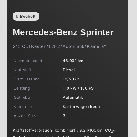
Bocholt
Mercedes-Benz
Sprinter
215 CDI Kasten*L2H2*Automatik*Kamera*
Kilometerstand
46.091 km
Kraftstoff
Diesel
Erstzulassung
10/2022
Leistung
110 kW / 150 PS
Getriebe
Automatik
Kategorie
Kastenwagen hoch
Anzahl Sitze
3
Kraftstoffverbrauch (kombiniert):
9,3 l/100km
;
CO
-
2