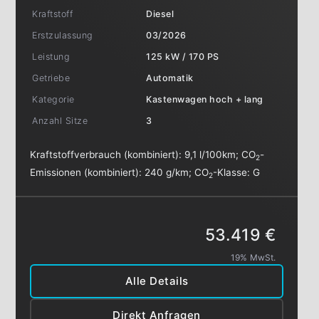
Kraftstoff
Diesel
Erstzulassung
03/2026
Leistung
125 kW / 170 PS
Getriebe
Automatik
Kategorie
Kastenwagen hoch + lang
Anzahl Sitze
3
Kraftstoffverbrauch (kombiniert):
9,1 l/100km
;
CO
-
2
Emissionen (kombiniert):
240 g/km
;
CO
-Klasse:
G
2
53.419 €
19% MwSt.
Alle Details
Direkt Anfragen