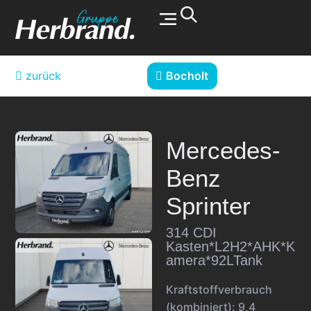
Werkstatt & Service
zurück
Bocholt
Mercedes-
Benz
Sprinter
314 CDI
Kasten*L2H2*AHK*K
amera*92LTank
Kraftstoffverbrauch
(kombiniert):
9,4