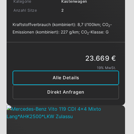
Kategorie
Kastenwagen
Anzahl Sitze
2
Kraftstoffverbrauch (kombiniert):
8,7 l/100km
;
CO
-
2
Emissionen (kombiniert):
227 g/km
;
CO
-Klasse:
G
2
23.669 €
19% MwSt.
Alle Details
Direkt Anfragen