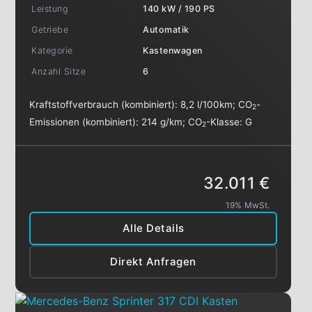
Leistung
140 kW / 190 PS
Getriebe
Automatik
Kategorie
Kastenwagen
Anzahl Sitze
6
Kraftstoffverbrauch (kombiniert):
8,2 l/100km
;
CO
-
2
Emissionen (kombiniert):
214 g/km
;
CO
-Klasse:
G
2
32.011 €
19% MwSt.
Alle Details
Direkt Anfragen