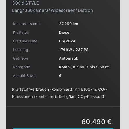
300 d STYLE
Lang*360Kamera*Widescreen*Distron
Kilometerstand
27.250 km
Kraftstoff
Diesel
Erstzulassung
06/2024
Leistung
174 kW / 237 PS
Getriebe
Automatik
Kategorie
Kombi, Kleinbus bis 9 Sitze
Anzahl Sitze
6
Kraftstoffverbrauch (kombiniert):
7,4 l/100km
;
CO
-
2
Emissionen (kombiniert):
194 g/km
;
CO
-Klasse:
G
2
60.490 €