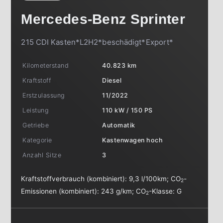
Mercedes-Benz
Sprinter
215 CDI Kasten*L2H2*beschädigt*Export*
Kilometerstand
40.823 km
Kraftstoff
Diesel
Erstzulassung
11/2022
Leistung
110 kW / 150 PS
Getriebe
Automatik
Kategorie
Kastenwagen hoch
Anzahl Sitze
3
Kraftstoffverbrauch (kombiniert):
9,3 l/100km
;
CO
-
2
Emissionen (kombiniert):
243 g/km
;
CO
-Klasse:
G
2