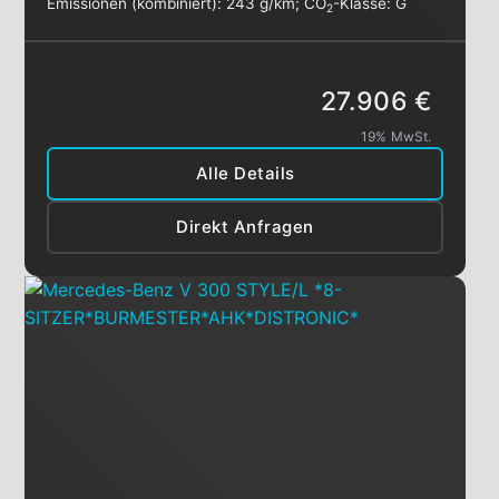
Emissionen (kombiniert):
243 g/km
;
CO
-Klasse:
G
2
27.906 €
19% MwSt.
Alle Details
Direkt Anfragen