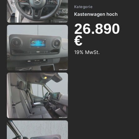
Kategorie
Kastenwagen hoch
26.890
€
19% MwSt.