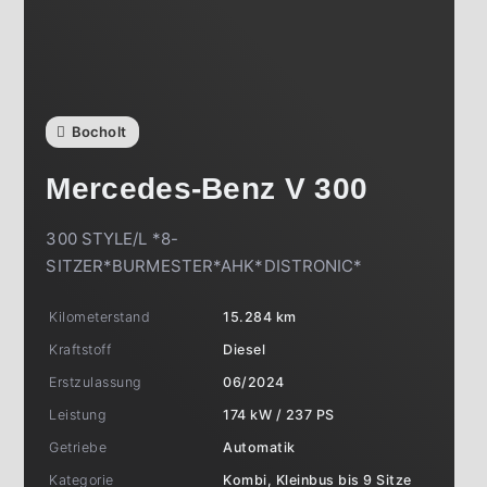
Bocholt
Mercedes-Benz
V 300
300 STYLE/L *8-
SITZER*BURMESTER*AHK*DISTRONIC*
Kilometerstand
15.284 km
Kraftstoff
Diesel
Erstzulassung
06/2024
Leistung
174 kW / 237 PS
Getriebe
Automatik
Kategorie
Kombi, Kleinbus bis 9 Sitze