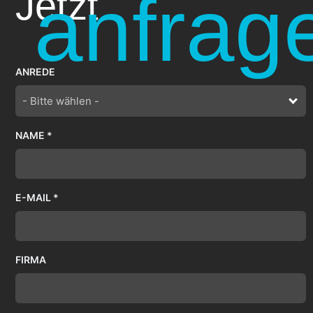
anfrag
Jetzt
ANREDE
- Bitte wählen -
NAME *
E-MAIL *
FIRMA