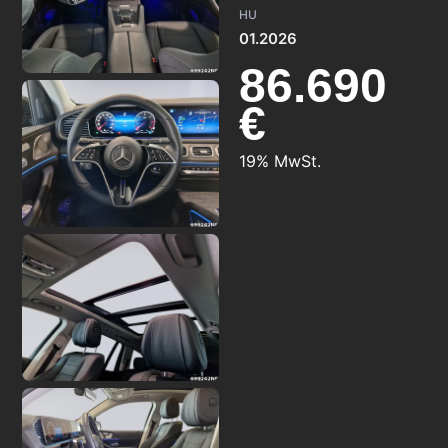
HU
01.2026
86.690
€
19% MwSt.