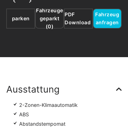
Fahrzeuge
PDF
Fahrzeug
parken
geparkt
Download
anfragen
(
0
)
Ausstattung
2-Zonen-Klimaautomatik
ABS
Abstandstempomat