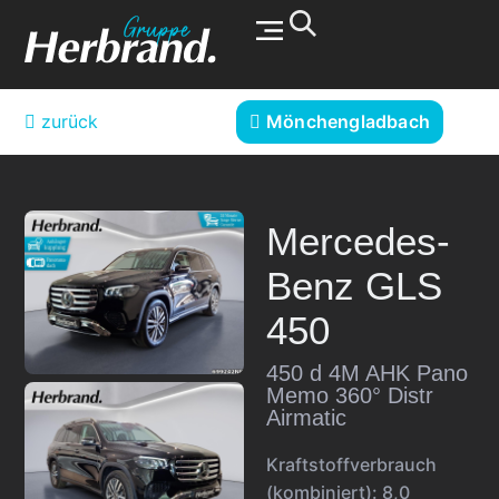
Werkstatt & Service
zurück
Mönchengladbach
Mercedes-
Benz
GLS
450
450 d 4M AHK Pano
Memo 360° Distr
Airmatic
Kraftstoffverbrauch
(kombiniert):
8,0