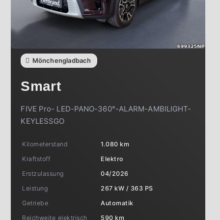
Mönchengladbach
Smart
FIVE Pro- LED-PANO-360°-ALARM-AMBILIGHT-
KEYLESSGO
Kilometerstand
1.080 km
Kraftstoff
Elektro
Erstzulassung
04/2026
Leistung
267 kW / 363 PS
Getriebe
Automatik
Reichweite elektrisch
590 km