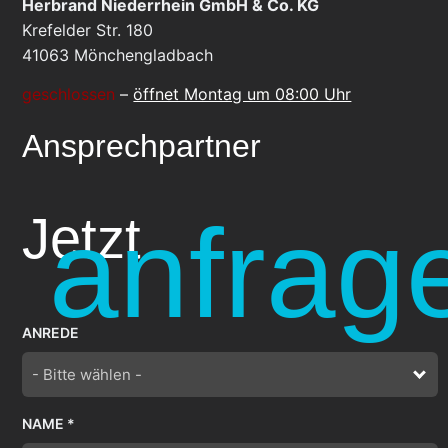
Herbrand Niederrhein GmbH & Co. KG
Krefelder Str. 180
41063
Mönchengladbach
geschlossen
–
öffnet Montag um 08:00 Uhr
Ansprechpartner
anfrag
Jetzt
ANREDE
- Bitte wählen -
NAME *