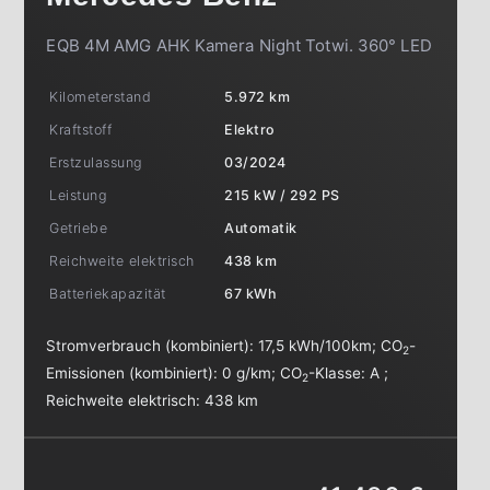
EQB 4M AMG AHK Kamera Night Totwi. 360° LED
Kilometerstand
5.972 km
Kraftstoff
Elektro
Erstzulassung
03/2024
Leistung
215 kW / 292 PS
Getriebe
Automatik
Reichweite elektrisch
438 km
Batteriekapazität
67 kWh
Stromverbrauch (kombiniert):
17,5 kWh/100km
;
CO
-
2
Emissionen (kombiniert):
0 g/km
;
CO
-Klasse:
A
;
2
Reichweite elektrisch:
438 km