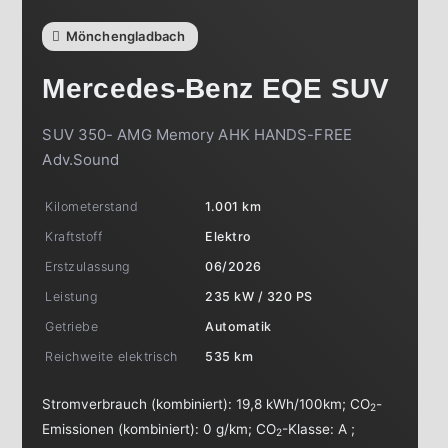
Mönchengladbach
Mercedes-Benz
EQE SUV
SUV 350- AMG Memory AHK HANDS-FREE
Adv.Sound
Kilometerstand
1.001 km
Kraftstoff
Elektro
Erstzulassung
06/2026
Leistung
235 kW / 320 PS
Getriebe
Automatik
Reichweite elektrisch
535 km
Stromverbrauch (kombiniert):
19,8 kWh/100km
;
CO
-
2
Emissionen (kombiniert):
0 g/km
;
CO
-Klasse:
A
;
2