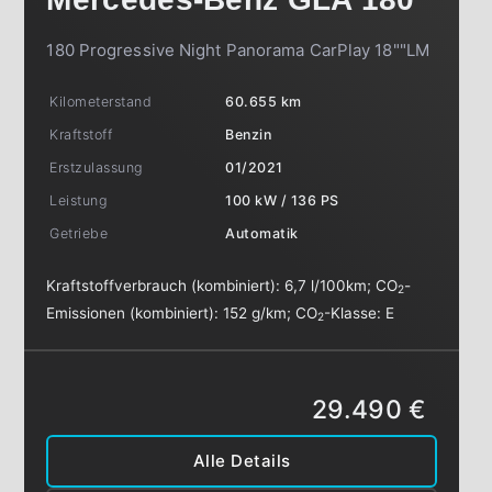
180 Progressive Night Panorama CarPlay 18""LM
Kilometerstand
60.655 km
Kraftstoff
Benzin
Erstzulassung
01/2021
Leistung
100 kW / 136 PS
Getriebe
Automatik
Kraftstoffverbrauch (kombiniert):
6,7 l/100km
;
CO
-
2
Emissionen (kombiniert):
152 g/km
;
CO
-Klasse:
E
2
29.490 €
Alle Details