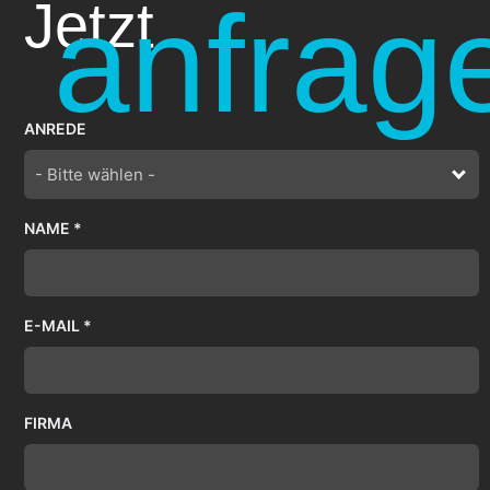
anfrag
Jetzt
ANREDE
- Bitte wählen -
NAME *
E-MAIL *
FIRMA