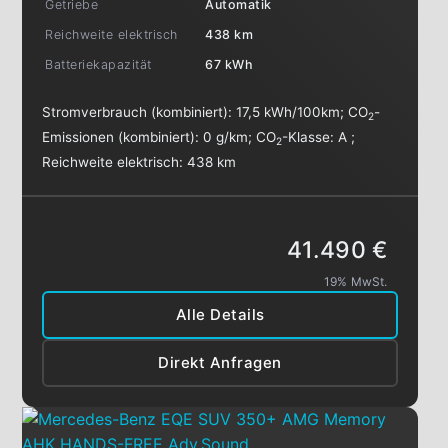
Getriebe
Automatik
Reichweite elektrisch
438 km
Batteriekapazität
67 kWh
Stromverbrauch (kombiniert):
17,5 kWh/100km
;
CO
-
2
Emissionen (kombiniert):
0 g/km
;
CO
-Klasse:
A
;
2
Reichweite elektrisch:
438 km
41.490 €
19% MwSt.
Alle Details
Direkt Anfragen