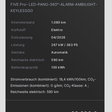
FIVE Pro- LED-PANO-360°-ALARM-AMBILIGHT-
KEYLESSGO
Kilometerstand
1.080 km
Kraftstoff
Elektro
Erstzulassung
04/2026
Leistung
267 kW / 363 PS
Getriebe
Automatik
Reichweite elektrisch
590 km
Batteriekapazität
100 kWh
Stromverbrauch (kombiniert):
18,4 kWh/100km
;
CO
-
2
Emissionen (kombiniert):
0 g/km
;
CO
-Klasse:
A
;
2
Reichweite elektrisch:
590 km