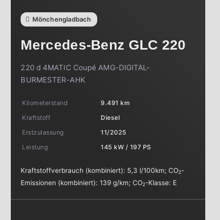
Mönchengladbach
Mercedes-Benz
GLC 220
220 d 4MATIC Coupé AMG-DIGITAL-
BURMESTER-AHK
Kilometerstand
9.491 km
Kraftstoff
Diesel
Erstzulassung
11/2025
Leistung
145 kW / 197 PS
Kraftstoffverbrauch (kombiniert):
5,3 l/100km
;
CO
-
2
Emissionen (kombiniert):
139 g/km
;
CO
-Klasse:
E
2