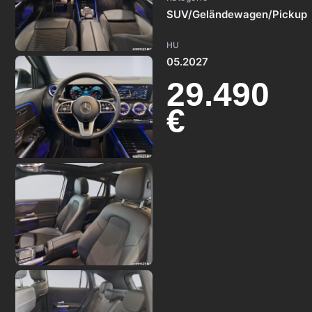
SUV/Geländewagen/Pickup
HU
05.2027
29.490
€