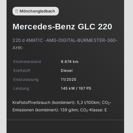
Mönchengladbach
Mercedes-Benz
GLC 220
220 d 4MATIC -AMG-DIGITAL-BURMESTER-360-
AHK-
Kilometerstand
9.674 km
Kraftstoff
Diesel
Erstzulassung
11/2025
Leistung
145 kW / 197 PS
Kraftstoffverbrauch (kombiniert):
5,3 l/100km
;
CO
-
2
Emissionen (kombiniert):
139 g/km
;
CO
-Klasse:
E
2