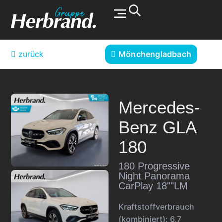
Werkstatt & Service
zurück
Mönchengladbach
Mercedes-
Benz
GLA
180
180 Progressive
Night Panorama
CarPlay 18""LM
Kraftstoffverbrauch
(kombiniert):
6,7