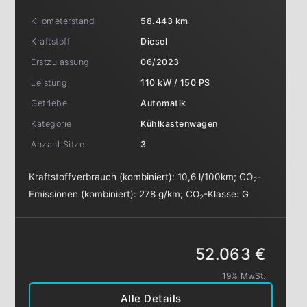
Kilometerstand
58.443 km
Kraftstoff
Diesel
Erstzulassung
06/2023
Leistung
110 kW / 150 PS
Getriebe
Automatik
Kategorie
Kühlkastenwagen
Anzahl Sitze
3
Kraftstoffverbrauch (kombiniert):
10,6 l/100km
;
CO
-
2
Emissionen (kombiniert):
278 g/km
;
CO
-Klasse:
G
2
52.063 €
19% MwSt.
Alle Details