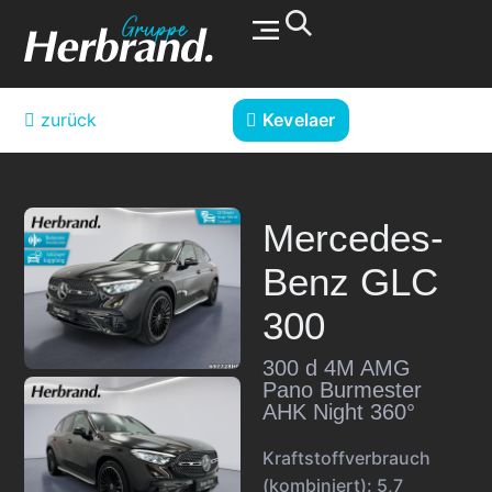
Werkstatt & Service
zurück
Kevelaer
Mercedes-
Benz
GLC
300
300 d 4M AMG
Pano Burmester
AHK Night 360°
Kraftstoffverbrauch
(kombiniert):
5,7