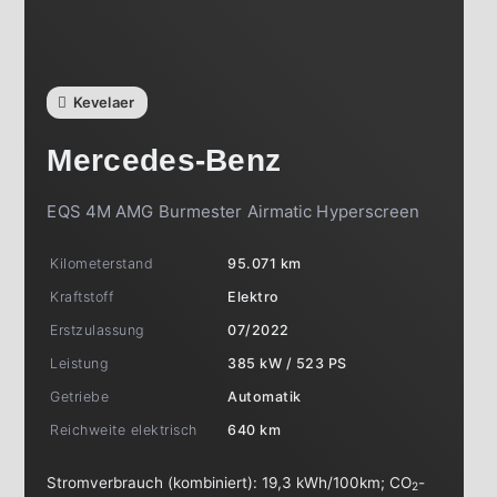
Kevelaer
Mercedes-Benz
EQS 4M AMG Burmester Airmatic Hyperscreen
Kilometerstand
95.071 km
Kraftstoff
Elektro
Erstzulassung
07/2022
Leistung
385 kW / 523 PS
Getriebe
Automatik
Reichweite elektrisch
640 km
Stromverbrauch (kombiniert):
19,3 kWh/100km
;
CO
-
2