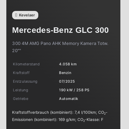
Kevelaer
Mercedes-Benz
GLC 300
300 4M AMG Pano AHK Memory Kamera Totw.
20""
Kilometerstand
4.058 km
Kraftstoff
Benzin
Erstzulassung
07/2025
Leistung
190 kW / 258 PS
Getriebe
Automatik
Kraftstoffverbrauch (kombiniert):
7,4 l/100km
;
CO
-
2
Emissionen (kombiniert):
169 g/km
;
CO
-Klasse:
F
2