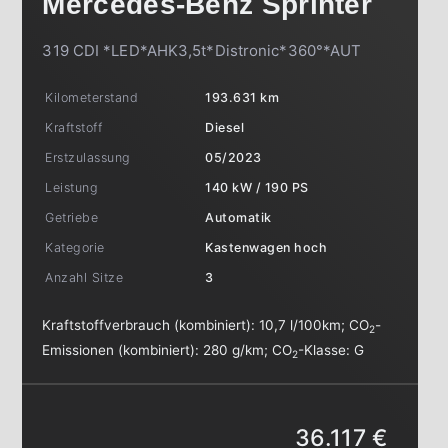
Mercedes-Benz
Sprinter
319 CDI *LED*AHK3,5t*Distronic*360°*AUT
Kilometerstand
193.631 km
Kraftstoff
Diesel
Erstzulassung
05/2023
Leistung
140 kW / 190 PS
Getriebe
Automatik
Kategorie
Kastenwagen hoch
Anzahl Sitze
3
Kraftstoffverbrauch (kombiniert):
10,7 l/100km
;
CO
-
2
Emissionen (kombiniert):
280 g/km
;
CO
-Klasse:
G
2
36.117 €