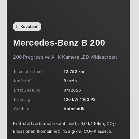
Kevelaer
Mercedes-Benz
B 200
200 Progressive AHK Kamera LED Widescreen
Kilometerstand
12.752 km
Kraftstoff
Benzin
Erstzulassung
04/2025
Leistung
120 kW / 163 PS
Getriebe
Automatik
Kraftstoffverbrauch (kombiniert):
6,0 l/100km
;
CO
-
2
Emissionen (kombiniert):
136 g/km
;
CO
-Klasse:
E
2