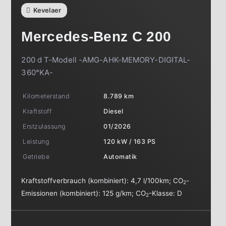
Kevelaer
Mercedes-Benz
C 200
200 d T-Modell -AMG-AHK-MEMORY-DIGITAL-
360°KA-
Kilometerstand
8.789 km
Kraftstoff
Diesel
Erstzulassung
01/2026
Leistung
120 kW / 163 PS
Getriebe
Automatik
Kraftstoffverbrauch (kombiniert):
4,7 l/100km
;
CO
-
2
Emissionen (kombiniert):
125 g/km
;
CO
-Klasse:
D
2