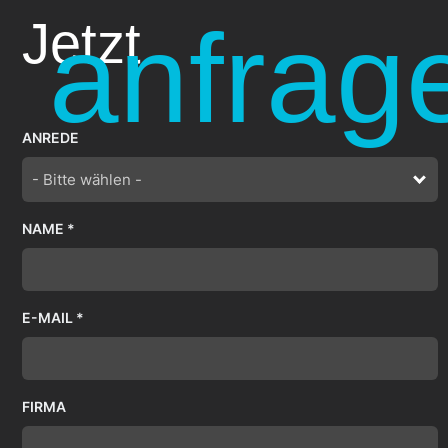
anfrag
Jetzt
ANREDE
- Bitte wählen -
NAME *
E-MAIL *
FIRMA