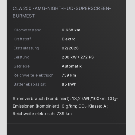
CLA 250 -AMG-NIGHT-HUD-SUPERSCREEN-
BURMEST-
Kilometerstand
6.668 km
Kraftstoff
Elektro
Erstzulassung
02/2026
Leistung
200 kW / 272 PS
Getriebe
Automatik
Reichweite elektrisch
739 km
Batteriekapazität
85 kWh
Stromverbrauch (kombiniert):
13,2 kWh/100km
;
CO
-
2
Emissionen (kombiniert):
0 g/km
;
CO
-Klasse:
A
;
2
Reichweite elektrisch:
739 km