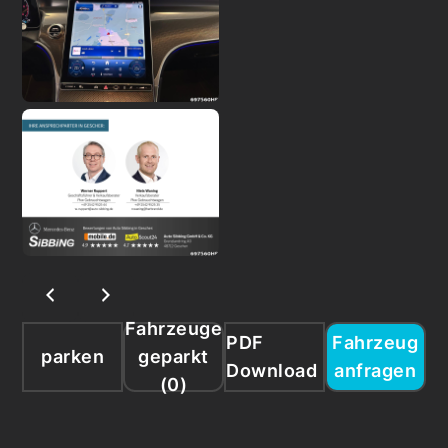
Fahrzeuge
PDF
Fahrzeug
parken
geparkt
Download
anfragen
(
0
)