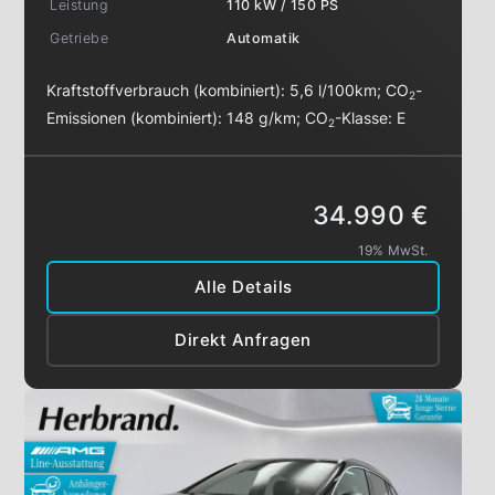
Leistung
110 kW / 150 PS
Getriebe
Automatik
Kraftstoffverbrauch (kombiniert):
5,6 l/100km
;
CO
-
2
Emissionen (kombiniert):
148 g/km
;
CO
-Klasse:
E
2
34.990 €
19% MwSt.
Alle Details
Direkt Anfragen