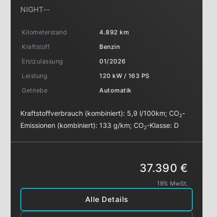
NIGHT--
Kilometerstand
4.892 km
Kraftstoff
Benzin
Erstzulassung
01/2026
Leistung
120 kW / 163 PS
Getriebe
Automatik
Kraftstoffverbrauch (kombiniert):
5,9 l/100km
;
CO
-
2
Emissionen (kombiniert):
133 g/km
;
CO
-Klasse:
D
2
37.390 €
19% MwSt.
Alle Details