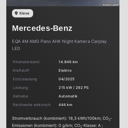
Kleve
Mercedes-Benz
EQA 4M AMG Pano AHK Night Kamera Carplay
LED
Kilometerstand
14.846 km
Kraftstoff
Elektro
Erstzulassung
04/2025
Leistung
215 kW / 292 PS
Getriebe
Automatik
Reichweite elektrisch
444 km
Stromverbrauch (kombiniert):
18,3 kWh/100km
;
CO
-
2
Emissionen (kombiniert):
0 g/km
;
CO
-Klasse:
A
;
2