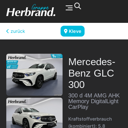
Werkstatt & Service
zurück
Kleve
Mercedes-
Benz
GLC
300
300 d 4M AMG AHK
Memory DigitalLight
CarPlay
Kraftstoffverbrauch
(kombiniert):
5,8