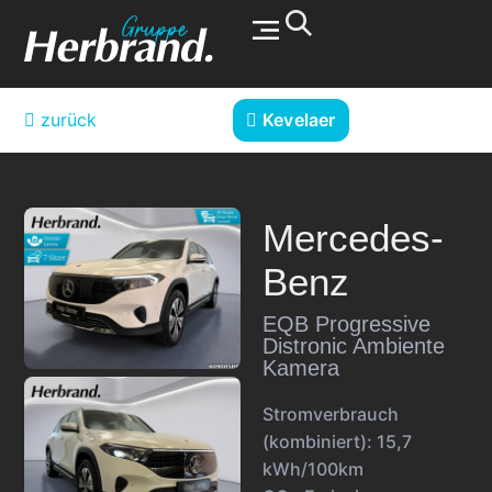
Werkstatt & Service
zurück
Kevelaer
Mercedes-
Benz
EQB Progressive
Distronic Ambiente
Kamera
Stromverbrauch
(kombiniert):
15,7
kWh/100km