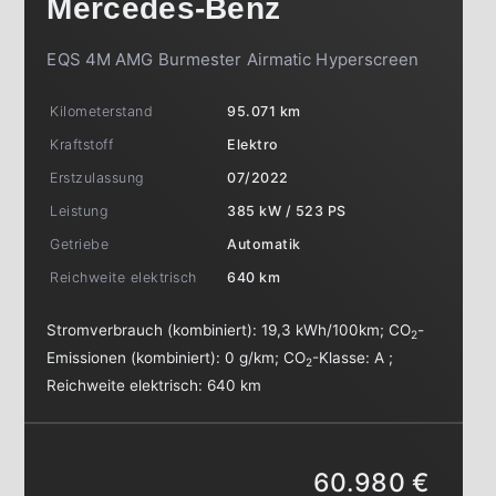
Mercedes-Benz
EQS 4M AMG Burmester Airmatic Hyperscreen
Kilometerstand
95.071 km
Kraftstoff
Elektro
Erstzulassung
07/2022
Leistung
385 kW / 523 PS
Getriebe
Automatik
Reichweite elektrisch
640 km
Stromverbrauch (kombiniert):
19,3 kWh/100km
;
CO
-
2
Emissionen (kombiniert):
0 g/km
;
CO
-Klasse:
A
;
2
Reichweite elektrisch:
640 km
60.980 €