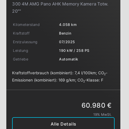
300 4M AMG Pano AHK Memory Kamera Totw.
20""
Kilometerstand
4.058 km
Kraftstoff
Benzin
Erstzulassung
07/2025
Leistung
190 kW / 258 PS
Getriebe
Automatik
Kraftstoffverbrauch (kombiniert):
7,4 l/100km
;
CO
-
2
Emissionen (kombiniert):
169 g/km
;
CO
-Klasse:
F
2
60.980 €
19% MwSt.
Alle Details