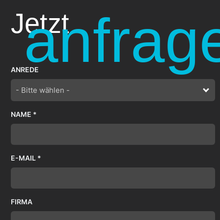
anfrag
Jetzt
ANREDE
- Bitte wählen -
NAME *
E-MAIL *
FIRMA