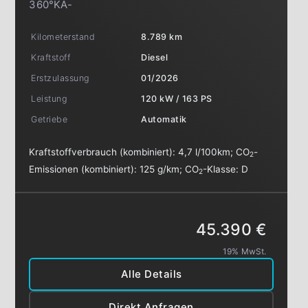
360°KA-
Kilometerstand
8.789 km
Kraftstoff
Diesel
Erstzulassung
01/2026
Leistung
120 kW / 163 PS
Getriebe
Automatik
Kraftstoffverbrauch (kombiniert):
4,7 l/100km
;
CO
-
2
Emissionen (kombiniert):
125 g/km
;
CO
-Klasse:
D
2
45.390 €
19% MwSt.
Alle Details
Direkt Anfragen