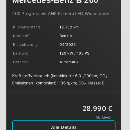
Mercedes-Benz
B 200
200 Progressive AHK Kamera LED Widescreen
Kilometerstand
12.752 km
Kraftstoff
Benzin
Erstzulassung
04/2025
Leistung
120 kW / 163 PS
Getriebe
Automatik
Kraftstoffverbrauch (kombiniert):
6,0 l/100km
;
CO
-
2
Emissionen (kombiniert):
136 g/km
;
CO
-Klasse:
E
2
28.990 €
19% MwSt.
Alle Details