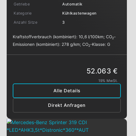
Getriebe
Automatik
Kategorie
Kühlkastenwagen
Anzahl Sitze
3
Kraftstoffverbrauch (kombiniert):
10,6 l/100km
;
CO
-
2
Emissionen (kombiniert):
278 g/km
;
CO
-Klasse:
G
2
52.063 €
19% MwSt.
Alle Details
Direkt Anfragen