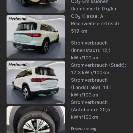
CO
-Emissionen
2
(kombiniert):
0 g/km
CO
-Klasse:
A
2
Reichweite elektrisch:
519 km
Stromverbrauch
(Innenstadt):
12,1
kWh/100km
Stromverbrauch (Stadt):
12,3 kWh/100km
Stromverbrauch
(Landstraße):
14,1
kWh/100km
Stromverbrauch
(Autobahn):
20,5
kWh/100km
Erstzulassung