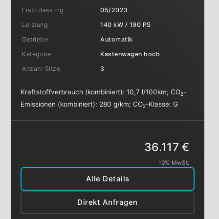
Erstzulassung
05/2023
Leistung
140 kW / 190 PS
Getriebe
Automatik
Kategorie
Kastenwagen hoch
Anzahl Sitze
3
Kraftstoffverbrauch (kombiniert):
10,7 l/100km
;
CO
-
2
Emissionen (kombiniert):
280 g/km
;
CO
-Klasse:
G
2
36.117 €
19% MwSt.
Alle Details
Direkt Anfragen