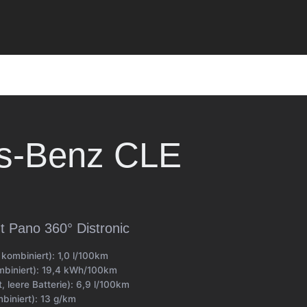
s-Benz
CLE
t Pano 360° Distronic
 kombiniert):
1,0 l/100km
biniert):
19,4 kWh/100km
, leere Batterie):
6,9 l/100km
biniert):
13 g/km