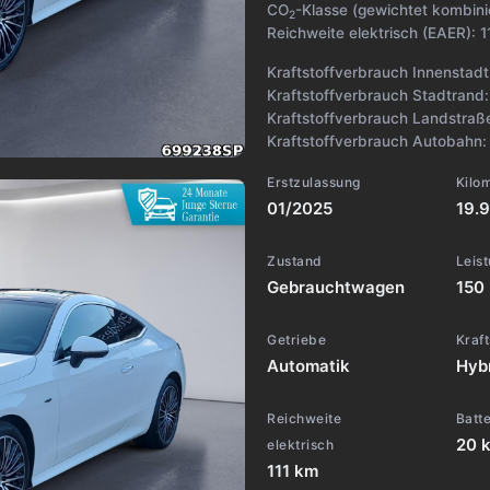
CO
-Klasse (gewichtet kombini
2
Reichweite elektrisch (EAER):
1
Kraftstoffverbrauch Innenstad
Kraftstoffverbrauch Stadtrand
Kraftstoffverbrauch Landstraß
Kraftstoffverbrauch Autobahn
Erstzulassung
Kilo
01/2025
19.
Zustand
Leis
Gebrauchtwagen
150
Getriebe
Kraft
Automatik
Hybr
Reichweite
Batte
20 
elektrisch
111 km