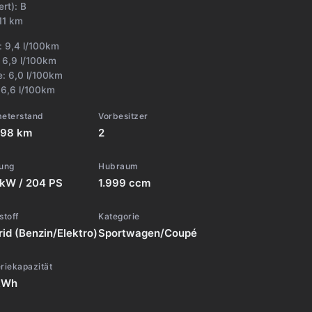
ert):
B
11 km
t:
9,4 l/100km
:
6,9 l/100km
e:
6,0 l/100km
:
6,6 l/100km
meterstand
Vorbesitzer
998 km
2
tung
Hubraum
 kW / 204 PS
1.999 ccm
stoff
Kategorie
id (Benzin/Elektro)
Sportwagen/Coupé
riekapazität
kWh