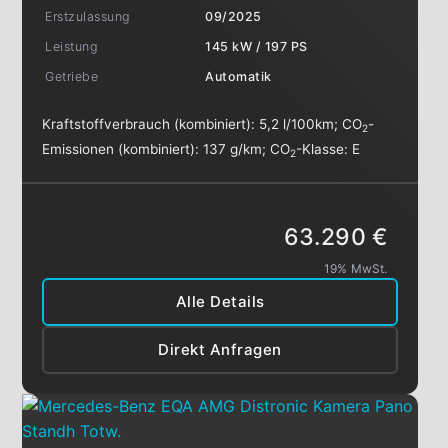
Erstzulassung
09/2025
Leistung
145 kW / 197 PS
Getriebe
Automatik
Kraftstoffverbrauch (kombiniert):
5,2 l/100km
;
CO
-
2
Emissionen (kombiniert):
137 g/km
;
CO
-Klasse:
E
2
63.290 €
19% MwSt.
Alle Details
Direkt Anfragen