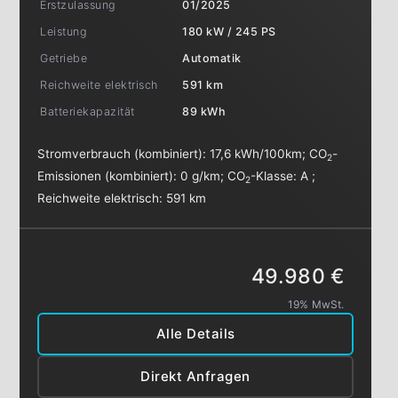
Erstzulassung
01/2025
Leistung
180 kW / 245 PS
Getriebe
Automatik
Reichweite elektrisch
591 km
Batteriekapazität
89 kWh
Stromverbrauch (kombiniert):
17,6 kWh/100km
;
CO
-
2
Emissionen (kombiniert):
0 g/km
;
CO
-Klasse:
A
;
2
Reichweite elektrisch:
591 km
49.980 €
19% MwSt.
Alle Details
Direkt Anfragen