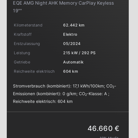
EQE AMG Night AHK Memory CarPlay Keyless
19""
Kilometerstand
62.442 km
Kraftstoff
Elektro
Erstzulassung
05/2024
Leistung
215 kW / 292 PS
Getriebe
Automatik
Reichweite elektrisch
604 km
Stromverbrauch (kombiniert):
17,1 kWh/100km
;
CO
-
2
Emissionen (kombiniert):
0 g/km
;
CO
-Klasse:
A
;
2
Reichweite elektrisch:
604 km
46.660 €