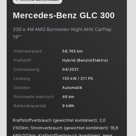
Mercedes-Benz
GLC 300
300 e 4M AMG Burmester Night AHK CarPlay
19""
Kilometerstand
58.745 km
Kraftstoff
Hybrid (Benzin/Elektro)
Erstzulassung
04/2021
Leistung
155 kW / 211 PS
Getriebe
Automatik
Reichweite elektrisch
46 km
Batteriekapazität
9 kWh
Kraftstoffverbrauch (gewichtet kombiniert):
2,0
l/100km
;
Stromverbrauch (gewichtet kombiniert):
16,6
kWh/100km
;
Kraftstoffverbrauch (kombiniert, leere