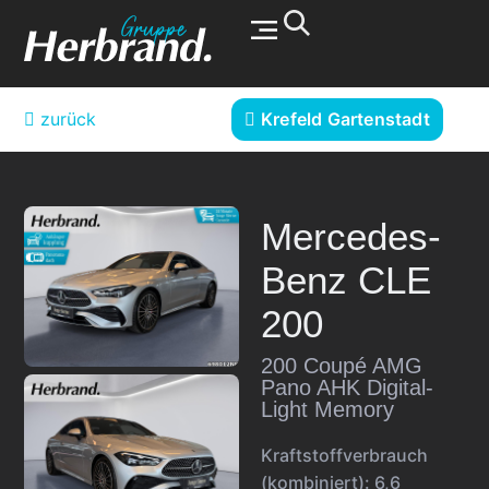
Werkstatt & Service
zurück
Krefeld Gartenstadt
Mercedes-
Benz
CLE
200
200 Coupé AMG
Pano AHK Digital-
Light Memory
Kraftstoffverbrauch
(kombiniert):
6,6