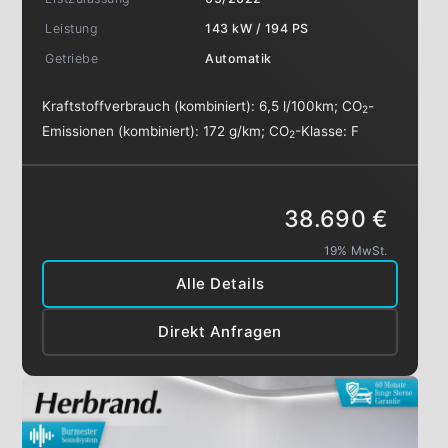
Leistung
143 kW / 194 PS
Getriebe
Automatik
Kraftstoffverbrauch (kombiniert):
6,5 l/100km
;
CO
-
2
Emissionen (kombiniert):
172 g/km
;
CO
-Klasse:
F
2
38.690 €
19% MwSt.
Alle Details
Direkt Anfragen