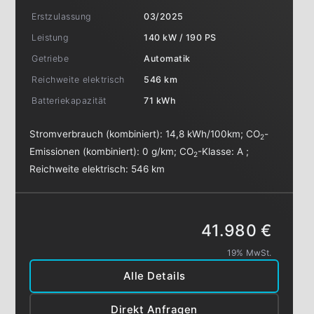
Erstzulassung
03/2025
Leistung
140 kW / 190 PS
Getriebe
Automatik
Reichweite elektrisch
546 km
Batteriekapazität
71 kWh
Stromverbrauch (kombiniert):
14,8 kWh/100km
;
CO
-
2
Emissionen (kombiniert):
0 g/km
;
CO
-Klasse:
A
;
2
Reichweite elektrisch:
546 km
41.980 €
19% MwSt.
Alle Details
Direkt Anfragen