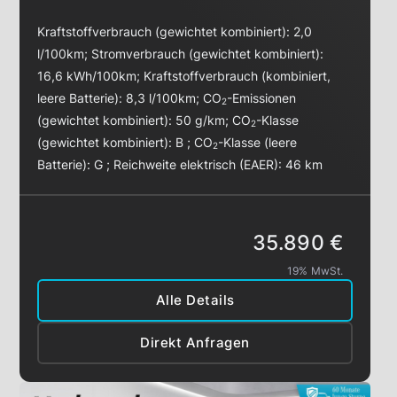
Kraftstoffverbrauch (gewichtet kombiniert):
2,0
l/100km
;
Stromverbrauch (gewichtet kombiniert):
16,6 kWh/100km
;
Kraftstoffverbrauch (kombiniert,
leere Batterie):
8,3 l/100km
;
CO
-Emissionen
2
(gewichtet kombiniert):
50 g/km
;
CO
-Klasse
2
(gewichtet kombiniert):
B
;
CO
-Klasse (leere
2
Batterie):
G
;
Reichweite elektrisch (EAER):
46 km
35.890 €
19% MwSt.
Alle Details
Direkt Anfragen