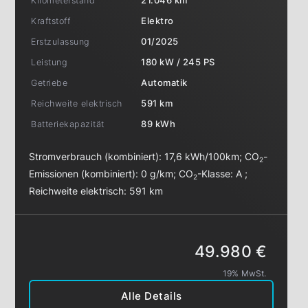
Kilometerstand
21.046 km
Kraftstoff
Elektro
Erstzulassung
01/2025
Leistung
180 kW / 245 PS
Getriebe
Automatik
Reichweite elektrisch
591 km
Batteriekapazität
89 kWh
Stromverbrauch (kombiniert):
17,6 kWh/100km
;
CO
-
2
Emissionen (kombiniert):
0 g/km
;
CO
-Klasse:
A
;
2
Reichweite elektrisch:
591 km
49.980 €
19% MwSt.
Alle Details