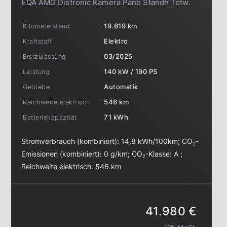
EQA AMG Distronic Kamera Pano Standh Totw.
Kilometerstand
19.619 km
Kraftstoff
Elektro
Erstzulassung
03/2025
Leistung
140 kW / 190 PS
Getriebe
Automatik
Reichweite elektrisch
546 km
Batteriekapazität
71 kWh
Stromverbrauch (kombiniert):
14,8 kWh/100km
;
CO
-
2
Emissionen (kombiniert):
0 g/km
;
CO
-Klasse:
A
;
2
Reichweite elektrisch:
546 km
41.980 €