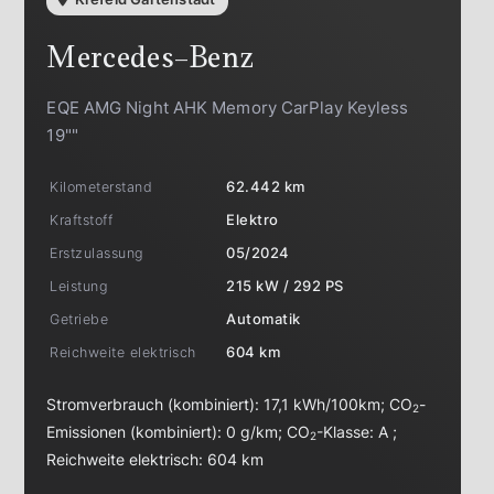
Mercedes-Benz
EQE AMG Night AHK Memory CarPlay Keyless
19""
Kilometerstand
62.442 km
Kraftstoff
Elektro
Erstzulassung
05/2024
Leistung
215 kW / 292 PS
Getriebe
Automatik
Reichweite elektrisch
604 km
Stromverbrauch (kombiniert):
17,1 kWh/100km
;
CO
-
2
Emissionen (kombiniert):
0 g/km
;
CO
-Klasse:
A
;
2
Reichweite elektrisch:
604 km