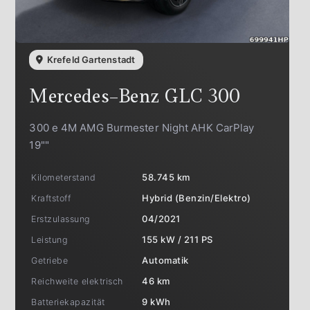
Krefeld Gartenstadt
Mercedes-Benz
GLC 300
300 e 4M AMG Burmester Night AHK CarPlay
19""
Kilometerstand
58.745 km
Kraftstoff
Hybrid (Benzin/Elektro)
Erstzulassung
04/2021
Leistung
155 kW / 211 PS
Getriebe
Automatik
Reichweite elektrisch
46 km
Batteriekapazität
9 kWh