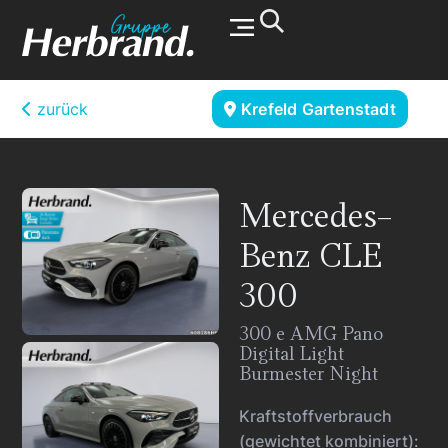
Werkstatt & Service
zurück
Krefeld Gartenstadt
Mercedes-
Benz
CLE
300
300 e AMG Pano
Digital Light
Burmester Night
Kraftstoffverbrauch
(gewichtet kombiniert):