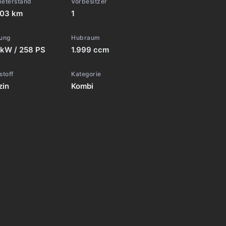
meterstand
Vorbesitzer
903 km
1
tung
Hubraum
 kW / 258 PS
1.999 ccm
stoff
Kategorie
zin
Kombi