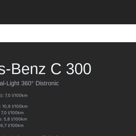
s-Benz
C 300
l-Light 360° Distronic
t):
7,0 l/100km
t:
10,9 l/100km
:
7,0 l/100km
e:
5,8 l/100km
:
6,7 l/100km