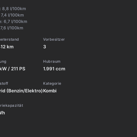
t:
8,8 l/100km
:
7,4 l/100km
e:
6,7 l/100km
:
7,6 l/100km
meterstand
Vorbesitzer
412 km
3
tung
Hubraum
kW / 211 PS
1.991 ccm
stoff
Kategorie
id (Benzin/Elektro)
Kombi
riekapazität
Wh