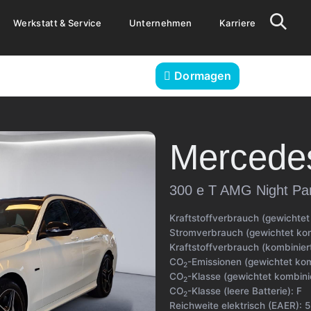
Werkstatt & Service
Unternehmen
Karriere
Dormagen
Mercede
300 e T AMG Night Pan
Kraftstoffverbrauch (gewichtet
Stromverbrauch (gewichtet kom
Kraftstoffverbrauch (kombiniert
CO
-Emissionen (gewichtet kom
2
CO
-Klasse (gewichtet kombini
2
CO
-Klasse (leere Batterie):
F
2
Reichweite elektrisch (EAER):
5