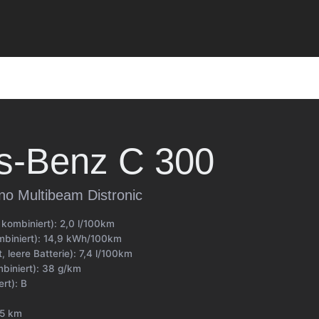
s-Benz
C 300
o Multibeam Distronic
 kombiniert):
2,0 l/100km
biniert):
14,9 kWh/100km
, leere Batterie):
7,4 l/100km
biniert):
38 g/km
ert):
B
5 km