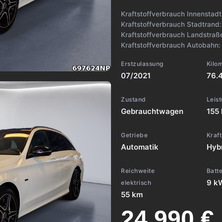
Kraftstoffverbrauch Innenstad
Kraftstoffverbrauch Stadtrand
Kraftstoffverbrauch Landstraß
Kraftstoffverbrauch Autobahn
Erstzulassung
Kilo
07/2021
76.
Zustand
Leis
Gebrauchtwagen
155 
Getriebe
Kraft
Automatik
Hybr
Reichweite
Batte
9 k
elektrisch
55 km
24.990 €