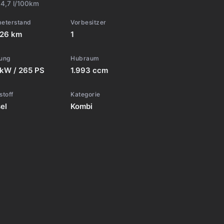
:
4,7 l/100km
meterstand
Vorbesitzer
026 km
1
tung
Hubraum
 kW / 265 PS
1.993 ccm
stoff
Kategorie
el
Kombi