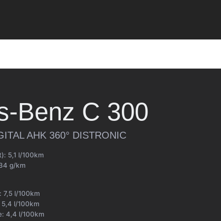
s-Benz
C 300
IGITAL AHK 360° DISTRONIC
t):
5,1 l/100km
34 g/km
t:
7,5 l/100km
:
5,4 l/100km
e:
4,4 l/100km