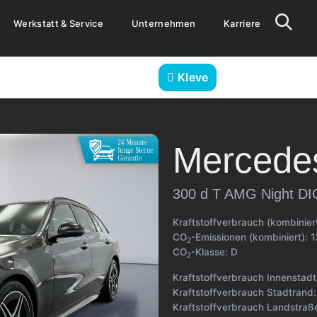
Werkstatt & Service
Unternehmen
Karriere
Kleve
Mercede
300 d T AMG Night D
Kraftstoffverbrauch (kombinier
CO
-Emissionen (kombiniert):
1
2
CO
-Klasse:
D
2
Kraftstoffverbrauch Innenstad
Kraftstoffverbrauch Stadtrand
Kraftstoffverbrauch Landstraß