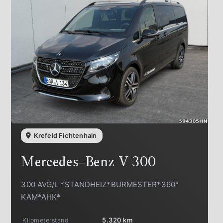
Krefeld Fichtenhain
Mercedes-Benz
V 300
300 AVG/L *STANDHEIZ*BURMESTER*360°
KAM*AHK*
Kilometerstand
5.320 km