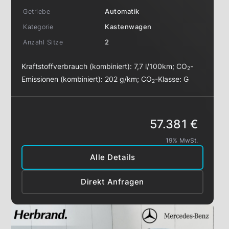
Getriebe
Automatik
Kategorie
Kastenwagen
Anzahl Sitze
2
Kraftstoffverbrauch (kombiniert):
7,7 l/100km
;
CO
-
2
Emissionen (kombiniert):
202 g/km
;
CO
-Klasse:
G
2
57.381 €
19% MwSt.
Alle Details
Direkt Anfragen