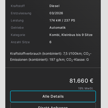
Kraftstoff
Diesel
Erstzulassung
03/2026
Leistung
174 kW / 237 PS
Getriebe
Automatik
Kategorie
Kombi, Kleinbus bis 9 Sitze
Anzahl Sitze
6
Kraftstoffverbrauch (kombiniert):
7,5 l/100km
;
CO
-
2
Emissionen (kombiniert):
197 g/km
;
CO
-Klasse:
G
2
81.660 €
19% MwSt.
Alle Details
Direkt Anfragen