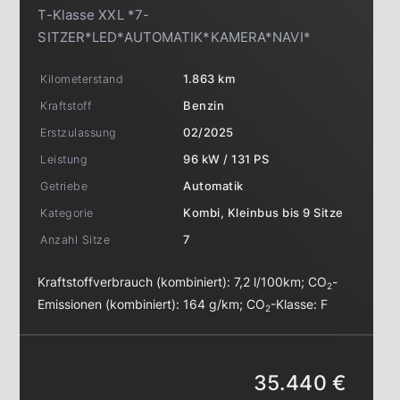
T-Klasse XXL *7-
SITZER*LED*AUTOMATIK*KAMERA*NAVI*
Kilometerstand
1.863 km
Kraftstoff
Benzin
Erstzulassung
02/2025
Leistung
96 kW / 131 PS
Getriebe
Automatik
Kategorie
Kombi, Kleinbus bis 9 Sitze
Anzahl Sitze
7
Kraftstoffverbrauch (kombiniert):
7,2 l/100km
;
CO
-
2
Emissionen (kombiniert):
164 g/km
;
CO
-Klasse:
F
2
35.440 €