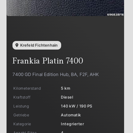
Krefeld Fichtenhain
Frankia
Platin 7400
7400 GD Final Edition Hub, BA, F2F, AHK
Kilometerstand
5 km
Kraftstoff
Diesel
Leistung
140 kW / 190 PS
Getriebe
Automatik
Kategorie
Integrierter
Anzahl Sitze
4