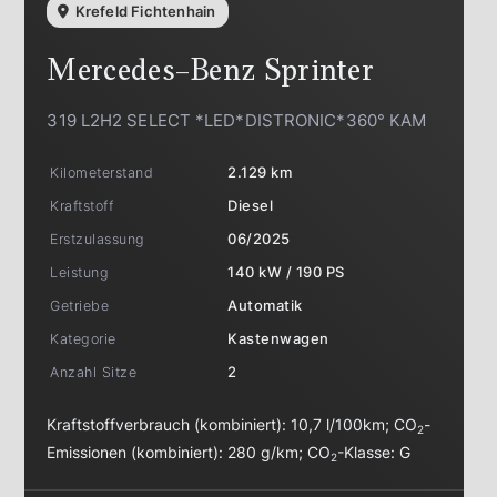
Krefeld Fichtenhain
Mercedes-Benz
Sprinter
319 L2H2 SELECT *LED*DISTRONIC*360° KAM
Kilometerstand
2.129 km
Kraftstoff
Diesel
Erstzulassung
06/2025
Leistung
140 kW / 190 PS
Getriebe
Automatik
Kategorie
Kastenwagen
Anzahl Sitze
2
Kraftstoffverbrauch (kombiniert):
10,7 l/100km
;
CO
-
2
Emissionen (kombiniert):
280 g/km
;
CO
-Klasse:
G
2