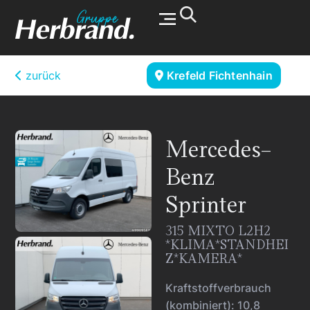
Werkstatt & Service
zurück
Krefeld Fichtenhain
Mercedes-
Benz
Sprinter
315 MIXTO L2H2
*KLIMA*STANDHEI
Z*KAMERA*
Kraftstoffverbrauch
(kombiniert):
10,8