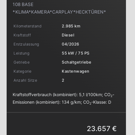
108 BASE
*KLIMA*KAMERA*CARPLAY*HECKTÜREN*
Kilometerstand
2.985 km
Kraftstoff
Diesel
Erstzulassung
04/2026
Leistung
55 kW / 75 PS
Getriebe
Schaltgetriebe
Kategorie
Kastenwagen
Anzahl Sitze
2
Kraftstoffverbrauch (kombiniert):
5,1 l/100km
;
CO
-
2
Emissionen (kombiniert):
134 g/km
;
CO
-Klasse:
D
2
23.657 €