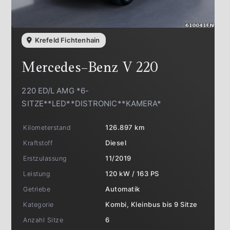
Krefeld Fichtenhain
Mercedes-Benz
V 220
220 ED/L AMG *6-
SITZE**LED**DISTRONIC**KAMERA*
Kilometerstand
126.897 km
Kraftstoff
Diesel
Erstzulassung
11/2019
Leistung
120 kW / 163 PS
Getriebe
Automatik
Kategorie
Kombi, Kleinbus bis 9 Sitze
Anzahl Sitze
6