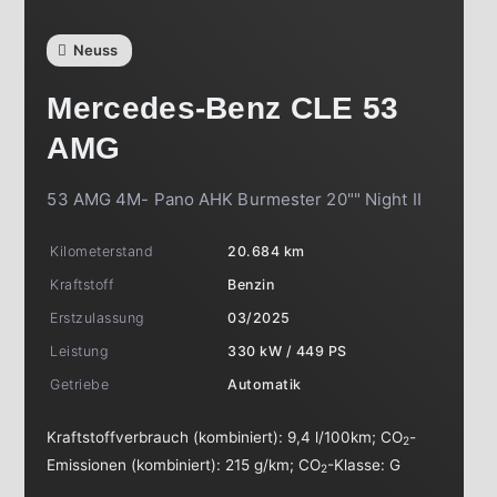
Neuss
Mercedes-Benz
CLE 53
AMG
53 AMG 4M- Pano AHK Burmester 20"" Night II
Kilometerstand
20.684 km
Kraftstoff
Benzin
Erstzulassung
03/2025
Leistung
330 kW / 449 PS
Getriebe
Automatik
Kraftstoffverbrauch (kombiniert):
9,4 l/100km
;
CO
-
2
Emissionen (kombiniert):
215 g/km
;
CO
-Klasse:
G
2