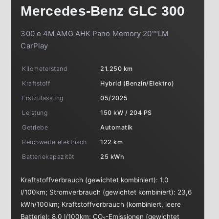
Mercedes-Benz
GLC 300
300 e 4M AMG AHK Pano Memory 20""LM
CarPlay
Kilometerstand
21.250 km
Kraftstoff
Hybrid (Benzin/Elektro)
Erstzulassung
05/2025
Leistung
150 kW / 204 PS
Getriebe
Automatik
Reichweite elektrisch
122 km
Batteriekapazität
25 kWh
Kraftstoffverbrauch (gewichtet kombiniert):
1,0
l/100km
;
Stromverbrauch (gewichtet kombiniert):
23,6
kWh/100km
;
Kraftstoffverbrauch (kombiniert, leere
Batterie):
8,0 l/100km
;
CO
-Emissionen (gewichtet
2