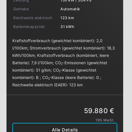
Leistung
150 kW / 204 PS
Getriebe
Automatik
Reichweite elektrisch
123 km
Batteriekapazität
31 kWh
Kraftstoffverbrauch (gewichtet kombiniert):
2,0
l/100km
;
Stromverbrauch (gewichtet kombiniert):
18,3
kWh/100km
;
Kraftstoffverbrauch (kombiniert, leere
Batterie):
7,9 l/100km
;
CO
-Emissionen (gewichtet
2
kombiniert):
51 g/km
;
CO
-Klasse (gewichtet
2
kombiniert):
B
;
CO
-Klasse (leere Batterie):
G
;
2
Reichweite elektrisch (EAER):
123 km
59.880 €
19% MwSt.
Alle Details