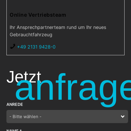
Online Vertriebsteam
Ihr Ansprechpartnerteam rund um Ihr neues
Gebrauchtfahrzeug
+49 2131 9428-0
anfrag
Jetzt
ANREDE
- Bitte wählen -
NAME *