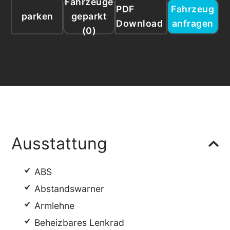
Fahrzeuge
PDF
Fahrzeug
parken
geparkt
Download
anfragen
(
0
)
Ausstattung
ABS
Abstandswarner
Armlehne
Beheizbares Lenkrad