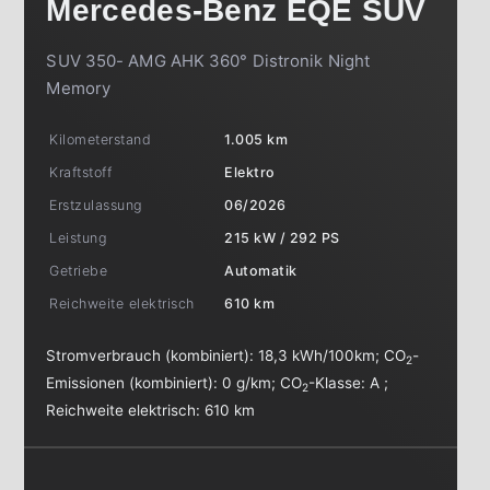
Mercedes-Benz
EQE SUV
SUV 350- AMG AHK 360° Distronik Night
Memory
Kilometerstand
1.005 km
Kraftstoff
Elektro
Erstzulassung
06/2026
Leistung
215 kW / 292 PS
Getriebe
Automatik
Reichweite elektrisch
610 km
Stromverbrauch (kombiniert):
18,3 kWh/100km
;
CO
-
2
Emissionen (kombiniert):
0 g/km
;
CO
-Klasse:
A
;
2
Reichweite elektrisch:
610 km