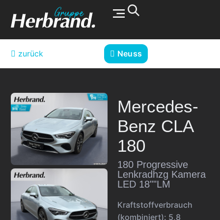
Werkstatt & Service
zurück
Neuss
Mercedes-
Benz
CLA
180
180 Progressive
Lenkradhzg Kamera
LED 18""LM
Kraftstoffverbrauch
(kombiniert):
5,8