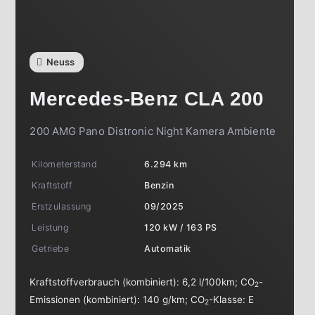
Neuss
Mercedes-Benz
CLA 200
200 AMG Pano Distronic Night Kamera Ambiente
Kilometerstand
6.294 km
Kraftstoff
Benzin
Erstzulassung
09/2025
Leistung
120 kW / 163 PS
Getriebe
Automatik
Kraftstoffverbrauch (kombiniert):
6,2 l/100km
;
CO
-
2
Emissionen (kombiniert):
140 g/km
;
CO
-Klasse:
E
2