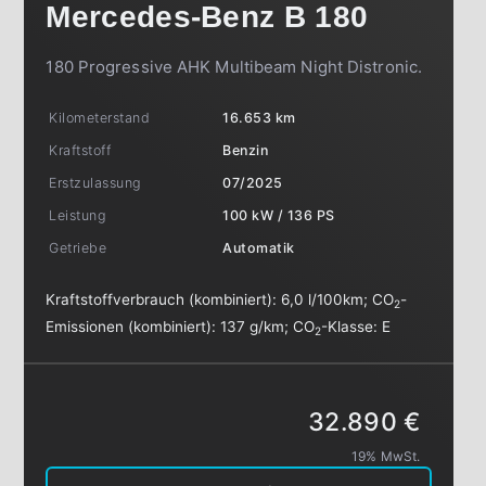
Mercedes-Benz
B 180
180 Progressive AHK Multibeam Night Distronic.
Kilometerstand
16.653 km
Kraftstoff
Benzin
Erstzulassung
07/2025
Leistung
100 kW / 136 PS
Getriebe
Automatik
Kraftstoffverbrauch (kombiniert):
6,0 l/100km
;
CO
-
2
Emissionen (kombiniert):
137 g/km
;
CO
-Klasse:
E
2
32.890 €
19% MwSt.