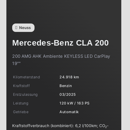
Neuss
Mercedes-Benz
CLA 200
200 AMG AHK Ambiente KEYLESS LED CarPlay
19""
Kilometerstand
24.918 km
Kraftstoff
Benzin
Erstzulassung
03/2025
Leistung
120 kW / 163 PS
Getriebe
Automatik
Kraftstoffverbrauch (kombiniert):
6,2 l/100km
;
CO
-
2