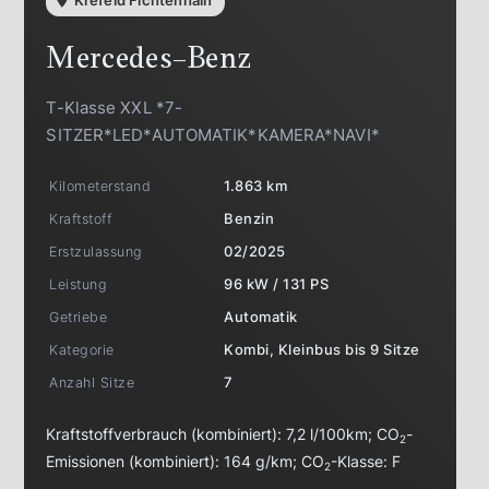
Krefeld Fichtenhain
Mercedes-Benz
T-Klasse XXL *7-
SITZER*LED*AUTOMATIK*KAMERA*NAVI*
Kilometerstand
1.863 km
Kraftstoff
Benzin
Erstzulassung
02/2025
Leistung
96 kW / 131 PS
Getriebe
Automatik
Kategorie
Kombi, Kleinbus bis 9 Sitze
Anzahl Sitze
7
Kraftstoffverbrauch (kombiniert):
7,2 l/100km
;
CO
-
2
Emissionen (kombiniert):
164 g/km
;
CO
-Klasse:
F
2