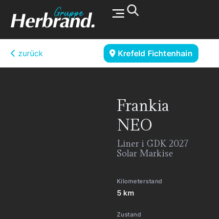
Werkstatt & Service
zurück
Krefeld Fichtenhain
Frankia
NEO
Liner i GDK 2027
Solar Markise
Kilometerstand
5 km
Zustand