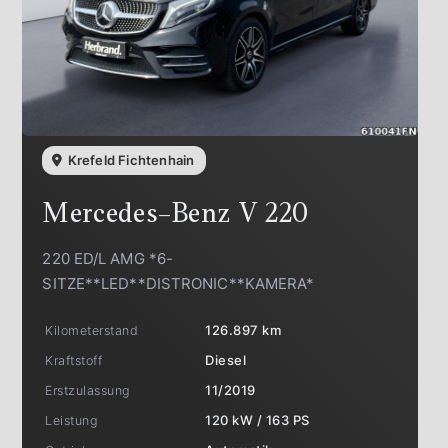
Krefeld Fichtenhain
Mercedes-Benz
V 220
220 ED/L AMG *6-
SITZE**LED**DISTRONIC**KAMERA*
Kilometerstand
126.897 km
Kraftstoff
Diesel
Erstzulassung
11/2019
Leistung
120 kW / 163 PS