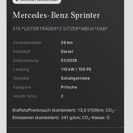
Mercedes-Benz
Sprinter
315 *LEITERTRÄGER*2 SITZER*MBUX*DAB*
Kilometerstand
26 km
Kraftstoff
Diesel
Erstzulassung
01/2026
Leistung
110 kW / 150 PS
Getriebe
Schaltgetriebe
Kategorie
Pritsche
Anzahl Sitze
2
Kraftstoffverbrauch (kombiniert):
13,0 l/100km
;
CO
-
2
Emissionen (kombiniert):
341 g/km
;
CO
-Klasse:
G
2