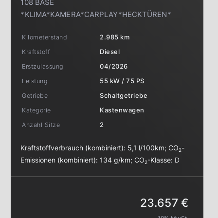
108 BASE
*KLIMA*KAMERA*CARPLAY*HECKTÜREN*
Kilometerstand
2.985 km
Kraftstoff
Diesel
Erstzulassung
04/2026
Leistung
55 kW / 75 PS
Getriebe
Schaltgetriebe
Kategorie
Kastenwagen
Anzahl Sitze
2
Kraftstoffverbrauch (kombiniert):
5,1 l/100km
;
CO
-
2
Emissionen (kombiniert):
134 g/km
;
CO
-Klasse:
D
2
23.657 €