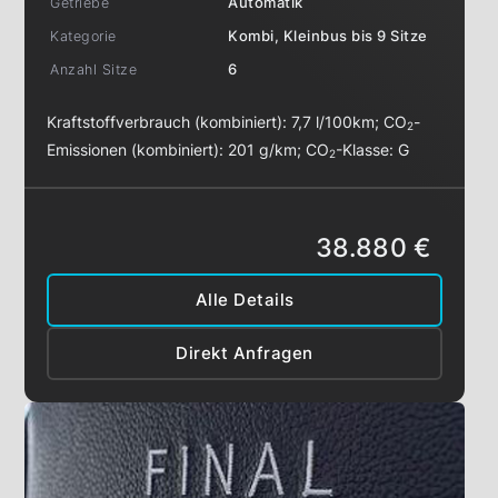
Getriebe
Automatik
Kategorie
Kombi, Kleinbus bis 9 Sitze
Anzahl Sitze
6
Kraftstoffverbrauch (kombiniert):
7,7 l/100km
;
CO
-
2
Emissionen (kombiniert):
201 g/km
;
CO
-Klasse:
G
2
38.880 €
Alle Details
Direkt Anfragen