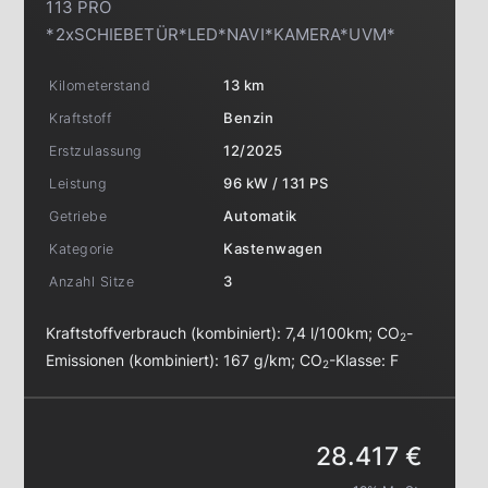
113 PRO
*2xSCHIEBETÜR*LED*NAVI*KAMERA*UVM*
Kilometerstand
13 km
Kraftstoff
Benzin
Erstzulassung
12/2025
Leistung
96 kW / 131 PS
Getriebe
Automatik
Kategorie
Kastenwagen
Anzahl Sitze
3
Kraftstoffverbrauch (kombiniert):
7,4 l/100km
;
CO
-
2
Emissionen (kombiniert):
167 g/km
;
CO
-Klasse:
F
2
28.417 €