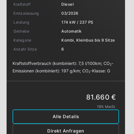
Kraftstoff
Diesel
Erstzulassung
03/2026
Leistung
174 kW / 237 PS
Getriebe
Automatik
Kategorie
Kombi, Kleinbus bis 9 Sitze
Anzahl Sitze
6
Kraftstoffverbrauch (kombiniert):
7,5 l/100km
;
CO
-
2
Emissionen (kombiniert):
197 g/km
;
CO
-Klasse:
G
2
81.660 €
19% MwSt.
Alle Details
Direkt Anfragen