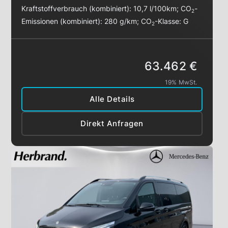
Kraftstoffverbrauch (kombiniert):
10,7 l/100km
;
CO
-
2
Emissionen (kombiniert):
280 g/km
;
CO
-Klasse:
G
2
63.462 €
19% MwSt.
Alle Details
Direkt Anfragen