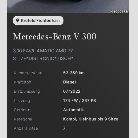
Krefeld Fichtenhain
Mercedes-Benz
V 300
300 EAV/L 4MATIC AMG *7
SITZE*DISTRONIC*TISCH*
Kilometerstand
53.359 km
Kraftstoff
Diesel
Erstzulassung
07/2022
Leistung
174 kW / 237 PS
Getriebe
Automatik
Kategorie
Kombi, Kleinbus bis 9 Sitze
Anzahl Sitze
7