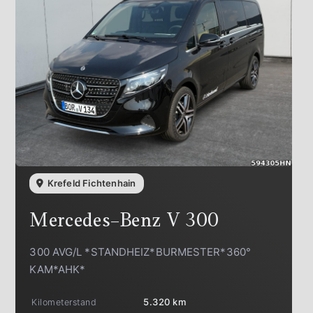
Krefeld Fichtenhain
Mercedes-Benz
V 300
300 AVG/L *STANDHEIZ*BURMESTER*360°
KAM*AHK*
Kilometerstand
5.320 km