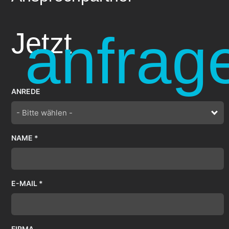
anfrag
Jetzt
ANREDE
- Bitte wählen -
NAME *
E-MAIL *
FIRMA