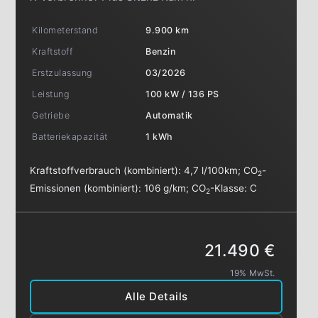
Kilometerstand
9.900 km
Kraftstoff
Benzin
Erstzulassung
03/2026
Leistung
100 kW / 136 PS
Getriebe
Automatik
Batteriekapazität
1 kWh
Kraftstoffverbrauch (kombiniert):
4,7 l/100km
;
CO
-
2
Emissionen (kombiniert):
106 g/km
;
CO
-Klasse:
C
2
21.490 €
19% MwSt.
Alle Details