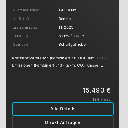
Kilometerstand
19.118 km
Kraftstoff
Benzin
Erstzulassung
11/2023
Leistung
81 kW / 110 PS
Getriebe
Schaltgetriebe
Kraftstoffverbrauch (kombiniert):
6,1 l/100km
;
CO
-
2
Emissionen (kombiniert):
137 g/km
;
CO
-Klasse:
E
2
15.490 €
19% MwSt.
Alle Details
Direkt Anfragen