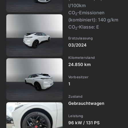
l/100km
CO
-Emissionen
2
(kombiniert):
140 g/km
CO
-Klasse:
E
2
Erstzulassung
03/2024
Kilometerstand
24.850 km
Vorbesitzer
1
Zustand
Gebrauchtwagen
Leistung
96 kW / 131 PS