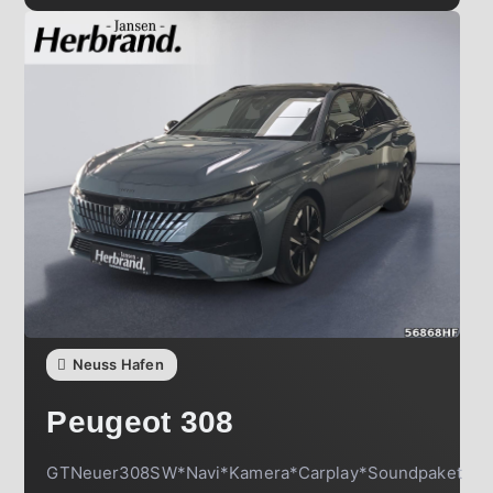
Neuss Hafen
Peugeot
308
GTNeuer308SW*Navi*Kamera*Carplay*Soundpaket