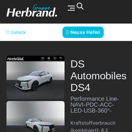
Werkstatt & Service
zurück
Neuss Hafen
DS
Automobiles
DS4
Performance Line-
NAVI-PDC-ACC-
LED-USB-360°-
Kraftstoffverbrauch
(kombiniert):
6,2