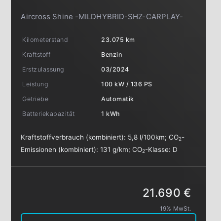
Aircross Shine -MILDHYBRID-SHZ-CARPLAY-
Kilometerstand
23.075 km
Kraftstoff
Benzin
Erstzulassung
03/2024
Leistung
100 kW / 136 PS
Getriebe
Automatik
Batteriekapazität
1 kWh
Kraftstoffverbrauch (kombiniert):
5,8 l/100km
;
CO
-
2
Emissionen (kombiniert):
131 g/km
;
CO
-Klasse:
D
2
21.690 €
19% MwSt.