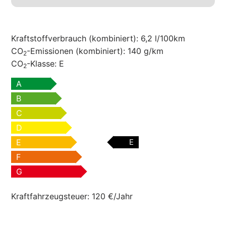
Kraftstoffverbrauch (kombiniert):
6,2 l/100km
CO
-Emissionen (kombiniert):
140 g/km
2
CO
-Klasse:
E
2
A
B
C
D
E
E
F
G
Kraftfahrzeugsteuer:
120 €/Jahr