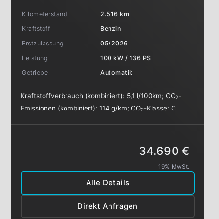
Kilometerstand
2.516 km
Kraftstoff
Benzin
Erstzulassung
05/2026
Leistung
100 kW / 136 PS
Getriebe
Automatik
Kraftstoffverbrauch (kombiniert):
5,1 l/100km
;
CO
-
2
Emissionen (kombiniert):
114 g/km
;
CO
-Klasse:
C
2
34.690 €
19% MwSt.
Alle Details
Direkt Anfragen