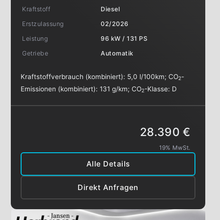
Kraftstoff
Diesel
Erstzulassung
02/2026
Leistung
96 kW / 131 PS
Getriebe
Automatik
Kraftstoffverbrauch (kombiniert):
5,0 l/100km
;
CO
-
2
Emissionen (kombiniert):
131 g/km
;
CO
-Klasse:
D
2
28.390 €
19% MwSt.
Alle Details
Direkt Anfragen