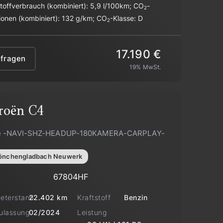
stoffverbrauch (kombiniert):
5,9 l/100km
;
CO
-
2
ionen (kombiniert):
132 g/km
;
CO
-Klasse:
D
2
17.190 €
nfragen
19% MwSt.
roën
C4
e -NAVI-SHZ-HEADUP-180KAMERA-CARPLAY-
nchengladbach Neuwerk
67804HF
meterstand
Kraftstoff
22.402 km
Benzin
zulassung
Leistung
02/2024