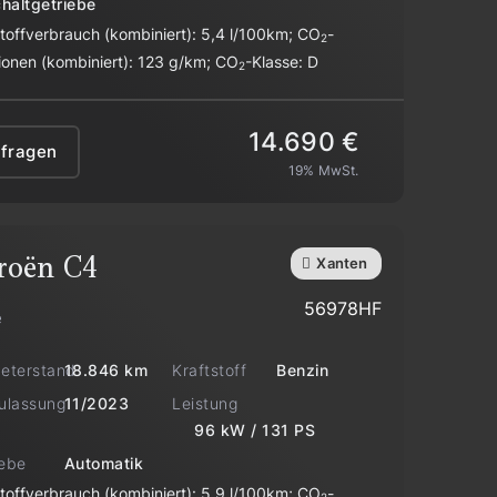
haltgetriebe
stoffverbrauch (kombiniert):
5,4 l/100km
;
CO
-
2
ionen (kombiniert):
123 g/km
;
CO
-Klasse:
D
2
14.690 €
nfragen
19% MwSt.
roën
C4
Xanten
56978HF
e
meterstand
Kraftstoff
18.846 km
Benzin
zulassung
Leistung
11/2023
96 kW / 131 PS
iebe
Automatik
stoffverbrauch (kombiniert):
5,9 l/100km
;
CO
-