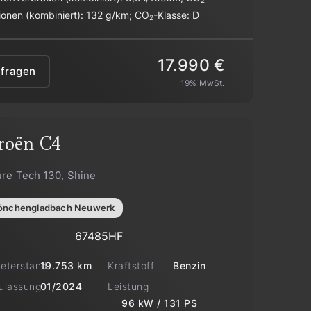
2
ionen (kombiniert):
132 g/km
;
CO
-Klasse:
D
2
17.990 €
nfragen
19% MwSt.
roën
C4
ure Tech 130, Shine
nchengladbach Neuwerk
67485HF
meterstand
Kraftstoff
19.753 km
Benzin
zulassung
Leistung
01/2024
96 kW / 131 PS