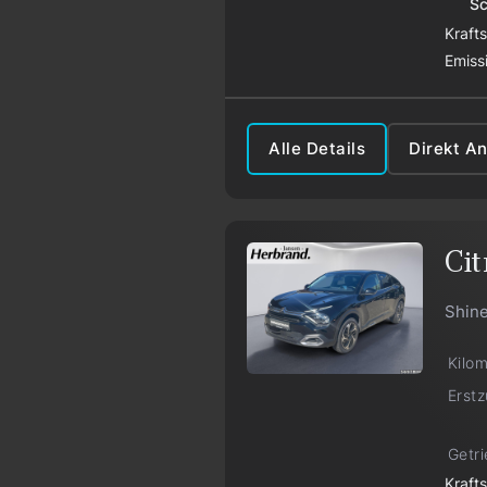
Sc
Kraft
Emiss
Alle Details
Direkt A
Cit
Shin
Kilo
Erst
Getr
Kraft