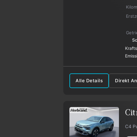
Kilo
Erst
Getr
Sc
Kraft
Emiss
Alle Details
Direkt A
Cit
C4 P