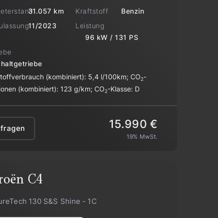
meterstand
Kraftstoff
31.057 km
Benzin
zulassung
Leistung
11/2023
96 kW / 131 PS
iebe
haltgetriebe
stoffverbrauch (kombiniert):
5,4 l/100km
;
CO
-
2
ionen (kombiniert):
123 g/km
;
CO
-Klasse:
D
2
15.990 €
nfragen
19% MwSt.
roën
C4
ureTech 130 S&S Shine - 1C