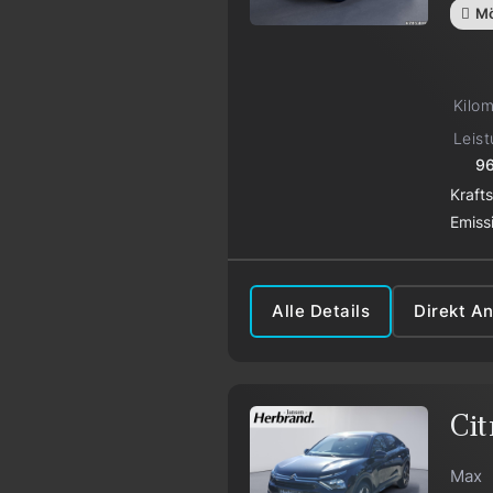
Mö
Kilo
Leis
96
Kraft
Emiss
Alle Details
Direkt A
Cit
Max