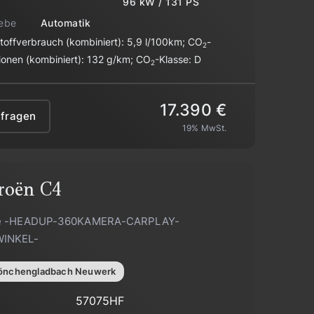
96 kW / 131 PS
iebe
Automatik
stoffverbrauch (kombiniert):
5,9 l/100km
;
CO
-
2
ionen (kombiniert):
132 g/km
;
CO
-Klasse:
D
2
17.390 €
nfragen
19% MwSt.
roën
C4
e -HEADUP-360KAMERA-CARPLAY-
INKEL-
nchengladbach Neuwerk
57075HF