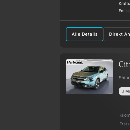
Kraft
Emiss
Alle Details
Direkt A
Cit
Shin
Mö
Kilo
Erst