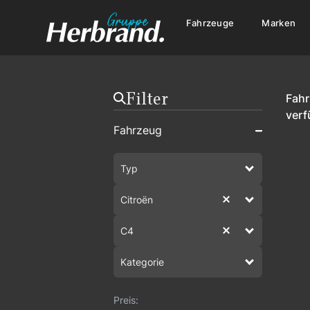
Fahrzeuge
Marken
Filter
Fah
verf
Fahrzeug
Typ
Citroën
C4
Kategorie
Preis: