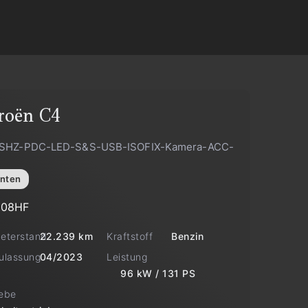
roën
C4
-SHZ-PDC-LED-S&S-USB-ISOFIX-Kamera-ACC-
nten
208HF
meterstand
Kraftstoff
22.239 km
Benzin
zulassung
Leistung
04/2023
96 kW / 131 PS
iebe