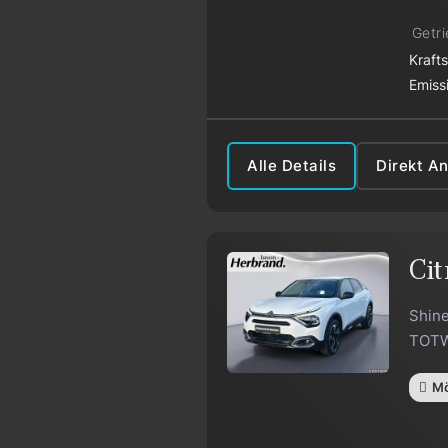
Getr
Kraft
Emiss
Alle Details
Direkt A
Cit
Shin
TOTW
Mö