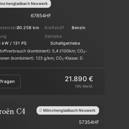
nchengladbach Neuwerk
67854HF
meterstand
Kraftstoff
20.258 km
Benzin
tung
Getriebe
 kW / 131 PS
Schaltgetriebe
stoffverbrauch (kombiniert):
5,4 l/100km
;
CO
-
2
ionen (kombiniert):
123 g/km
;
CO
-Klasse:
D
2
21.890 €
nfragen
19% MwSt.
roën
C4
Mönchengladbach Neuwerk
57354HF