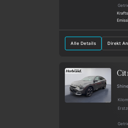
Getr
Kraft
Emiss
Alle Details
Direkt A
Cit
Shin
Kilo
Erst
Getr