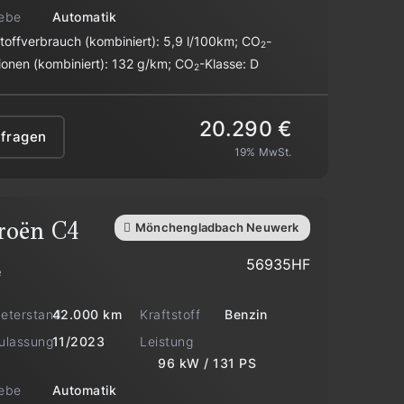
iebe
Automatik
stoffverbrauch (kombiniert):
5,9 l/100km
;
CO
-
2
ionen (kombiniert):
132 g/km
;
CO
-Klasse:
D
2
20.290 €
nfragen
19% MwSt.
roën
C4
Mönchengladbach Neuwerk
56935HF
e
meterstand
Kraftstoff
42.000 km
Benzin
zulassung
Leistung
11/2023
96 kW / 131 PS
iebe
Automatik