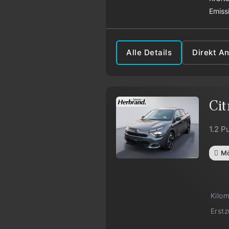
Emiss
Alle Details
Direkt A
Cit
1.2 P
Mö
Kilo
Erst