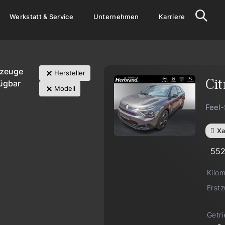
Werkstatt & Service
Unternehmen
Karriere
rzeuge
Hersteller
Cit
ügbar
Modell
Feel
Xa
55
Kilo
Erst
Getr