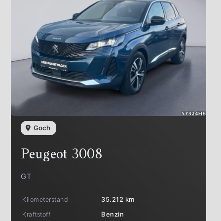
Goch
Peugeot
3008
GT
Kilometerstand
35.212 km
Kraftstoff
Benzin