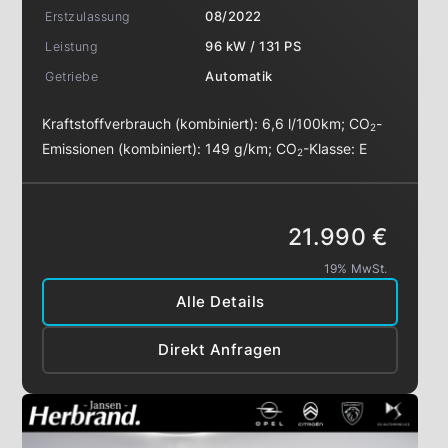
Erstzulassung
08/2022
Leistung
96 kW / 131 PS
Getriebe
Automatik
Kraftstoffverbrauch (kombiniert):
6,6 l/100km
;
CO
-
2
Emissionen (kombiniert):
149 g/km
;
CO
-Klasse:
E
2
21.990 €
19% MwSt.
Alle Details
Direkt Anfragen