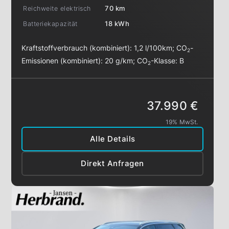
Reichweite elektrisch
70 km
Batteriekapazität
18 kWh
Kraftstoffverbrauch (kombiniert):
1,2 l/100km
;
CO
-
2
Emissionen (kombiniert):
20 g/km
;
CO
-Klasse:
B
2
37.990 €
19% MwSt.
Alle Details
Direkt Anfragen