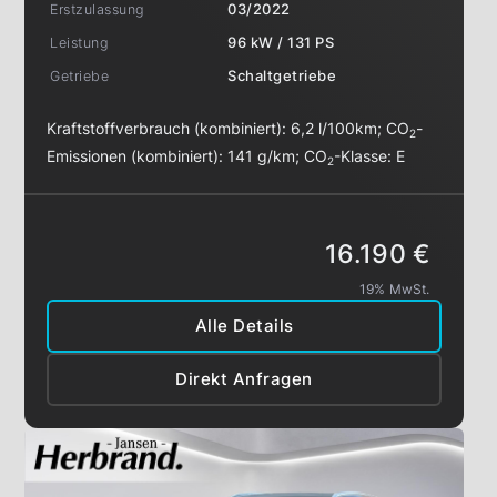
Erstzulassung
03/2022
Leistung
96 kW / 131 PS
Getriebe
Schaltgetriebe
Kraftstoffverbrauch (kombiniert):
6,2 l/100km
;
CO
-
2
Emissionen (kombiniert):
141 g/km
;
CO
-Klasse:
E
2
16.190 €
19% MwSt.
Alle Details
Direkt Anfragen