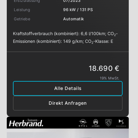
Erstzulassung
07/2023
Leistung
96 kW / 131 PS
Getriebe
Automatik
Kraftstoffverbrauch (kombiniert):
6,6 l/100km
;
CO
-
2
Emissionen (kombiniert):
149 g/km
;
CO
-Klasse:
E
2
18.690 €
19% MwSt.
Alle Details
Direkt Anfragen