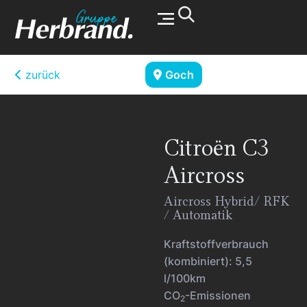
Werkstatt & Service
zurück
Goch
Citroën
C3
Aircross
Aircross Hybrid/ RFK
/ Automatik
Kraftstoffverbrauch
(kombiniert):
5,5
l/100km
CO
-Emissionen
2