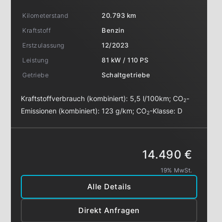
Kilometerstand
20.793 km
Kraftstoff
Benzin
Erstzulassung
12/2023
Leistung
81 kW / 110 PS
Getriebe
Schaltgetriebe
Kraftstoffverbrauch (kombiniert):
5,5 l/100km
;
CO
-
2
Emissionen (kombiniert):
123 g/km
;
CO
-Klasse:
D
2
14.490 €
19% MwSt.
Alle Details
Direkt Anfragen