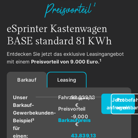
Preisvorteil¹
eSprinter Kastenwagen
BASE standard 81 KWh
Entdecken Sie jetzt das exklusive Leasingangebot
1
mit einem
Preisvorteil von 9.000 Euro.
Barkauf
Leasing
Unser
Fahrzeugpreis
52.839,13
Jetzt
Probefah
Barkauf-
€
anfragen!
vereinba
Preisvorteil
Gewerbekunden-
-9.000
Barkaufpreis
Beispiel³
€
für
43.839,13
einen: