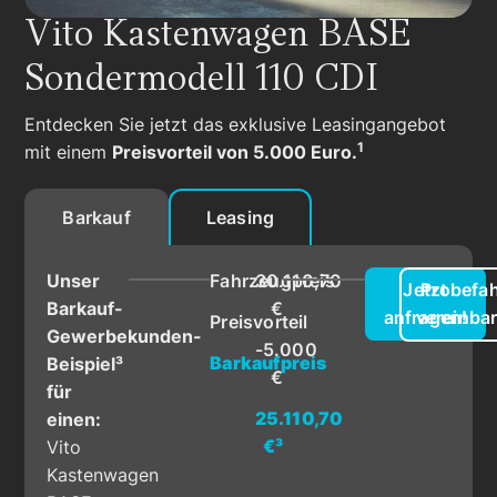
Vito Kastenwagen BASE
Sondermodell 110 CDI
Entdecken Sie jetzt das exklusive Leasingangebot
1
mit einem
Preisvorteil von 5.000 Euro.
Barkauf
Leasing
Unser
Fahrzeugpreis
30.110,70
Jetzt
Probefah
Barkauf-
€
anfragen!
vereinba
Preisvorteil
Gewerbekunden-
-5.000
Barkaufpreis
Beispiel³
€
für
25.110,70
einen:
€³
Vito
Kastenwagen