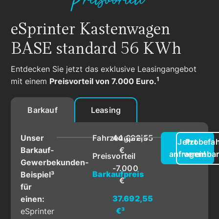
Preisvorteil¹
eSprinter Kastenwagen
BASE standard 56 KWh
Entdecken Sie jetzt das exklusive Leasingangebot
1
mit einem
Preisvorteil von 7.000 Euro.
Barkauf
Leasing
Unser
Fahrzeugpreis
44.692,55
Jetzt
Probefah
Barkauf-
€
anfragen!
vereinba
Preisvorteil
Gewerbekunden-
-7.000
Barkaufpreis
Beispiel³
€
für
37.692,55
einen:
€³
eSprinter