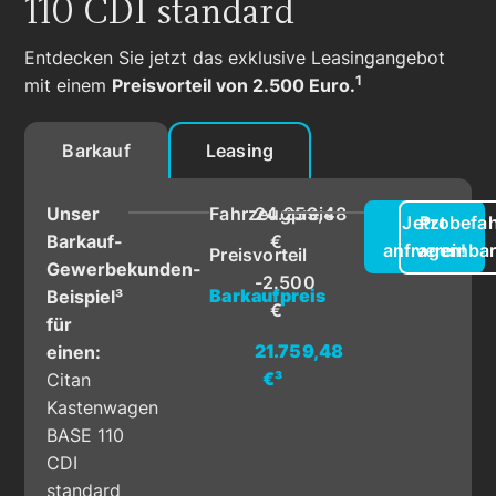
110 CDI standard
Entdecken Sie jetzt das exklusive Leasingangebot
1
mit einem
Preisvorteil von 2.500 Euro.
Barkauf
Leasing
Unser
Fahrzeugpreis
24.259,48
Jetzt
Probefah
Barkauf-
€
anfragen!
vereinba
Preisvorteil
Gewerbekunden-
-2.500
Barkaufpreis
Beispiel³
€
für
21.759,48
einen:
€³
Citan
Kastenwagen
BASE 110
CDI
standard