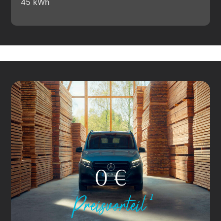
45 kWh
0
 €
Preisvorteil¹