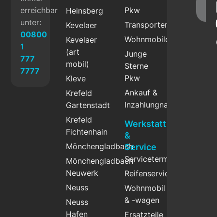
Fe
erreichbar
Pkw
Heinsberg
g
unter:
Transporter
Kevelaer
00800
Wohnmobile
Kevelaer
1
(art
Junge
777
mobil)
Sterne
7777
Pkw
Kleve
Ankauf &
Krefeld
Inzahlungnahme
Gartenstadt
Krefeld
Werkstatt
Fichtenhain
&
Mönchengladbach
Service
Servicetermin
Mönchengladbach
Neuwerk
Reifenservice
Neuss
Wohnmobil
& -wagen
Neuss
Hafen
Ersatzteile