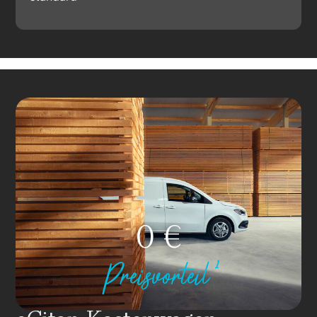
0
 €
Preisvorteil¹