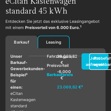
eCitan Kastenwagen
standard 45 kWh
Entdecken Sie jetzt das exklusive Leasingangebot
1
mit einem
Preisvorteil von 6.000 Euro.
Barkauf
Leasing
Unser
Fahrzeugpreis
29.069,82
Jetzt
Probefah
Barkauf-
€
anfragen!
vereinba
Preisvorteil
Gewerbekunden-
-6.000
Barkaufpreis
Beispiel³
€
für
23.069,82
€³
einen:
eCitan
Kastenwagen
standard