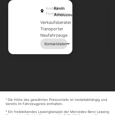
Kevin
Krefeld
Fichtenhain
Amouzou
Verkaufsberater
Transporter
Neufahrzeuge
Kontaktdaten
¹ Die Höhe des gewährten Preisvorteils ist modellabhängig und
bereits im Fahrzeugpreis enthalten.
² Ein freibleibendes Leasingbeispiel der Mercedes-Benz Leasing