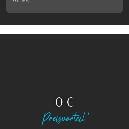
0
 €
Preisvorteil¹