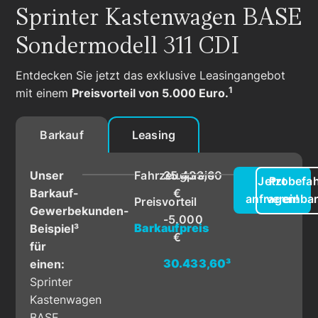
Sprinter Kastenwagen BASE
Sondermodell 311 CDI
Entdecken Sie jetzt das exklusive Leasingangebot
1
mit einem
Preisvorteil von 5.000 Euro.
Barkauf
Leasing
Unser
Fahrzeugpreis
35.433,60
Jetzt
Probefah
Barkauf-
€
anfragen!
vereinba
Preisvorteil
Gewerbekunden-
-5.000
Barkaufpreis
Beispiel³
€
für
30.433,60
³
einen:
Sprinter
Kastenwagen
BASE