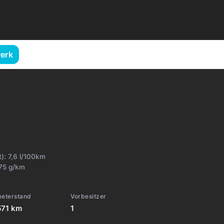
erk
t):
7,6 l/100km
75 g/km
meterstand
Vorbesitzer
571 km
1