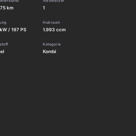
meterstand
Vorbesitzer
275 km
1
tung
Hubraum
kW / 197 PS
1.993 ccm
stoff
Kategorie
el
Kombi