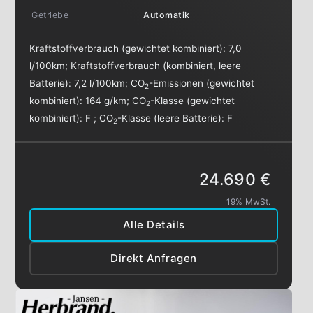
Getriebe
Automatik
Kraftstoffverbrauch (gewichtet kombiniert):
7,0
l/100km
;
Kraftstoffverbrauch (kombiniert, leere
Batterie):
7,2 l/100km
;
CO
-Emissionen (gewichtet
2
kombiniert):
164 g/km
;
CO
-Klasse (gewichtet
2
kombiniert):
F
;
CO
-Klasse (leere Batterie):
F
2
24.690 €
19% MwSt.
Alle Details
Direkt Anfragen