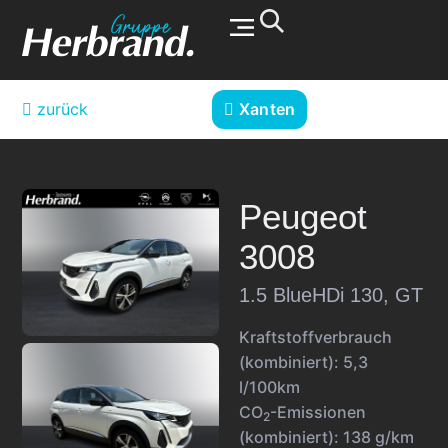
Werkstatt & Service
zurück
Xanten
Peugeot
3008
1.5 BlueHDi 130, GT
Kraftstoffverbrauch
(kombiniert):
5,3
l/100km
CO
-Emissionen
2
(kombiniert):
138 g/km