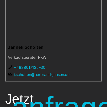
Jannek Scholten
Verkaufsberater PKW
+4928017135–30
j.scholten@herbrand-jansen.de
Jetzt