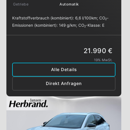
Getriebe
Automatik
Kraftstoffverbrauch (kombiniert):
6,6 l/100km
;
CO
-
2
Emissionen (kombiniert):
149 g/km
;
CO
-Klasse:
E
2
21.990 €
19% MwSt.
Alle Details
Direkt Anfragen