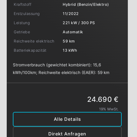
Kraftstoff
Hybrid (Benzin/Elektro)
Erstzulassung
11/2022
Leistung
221 kW / 300 PS
Getriebe
Automatik
Reichweite elektrisch
59 km
Batteriekapazität
13 kWh
Stromverbrauch (gewichtet kombiniert):
15,6
kWh/100km
;
Reichweite elektrisch (EAER):
59 km
24.690 €
19% MwSt.
Alle Details
Direkt Anfragen