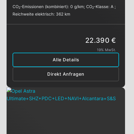
CO
-Emissionen (kombiniert):
0 g/km
;
CO
-Klasse:
A
;
2
2
Reichweite elektrisch:
362 km
22.390 €
19% MwSt.
Alle Details
Direkt Anfragen