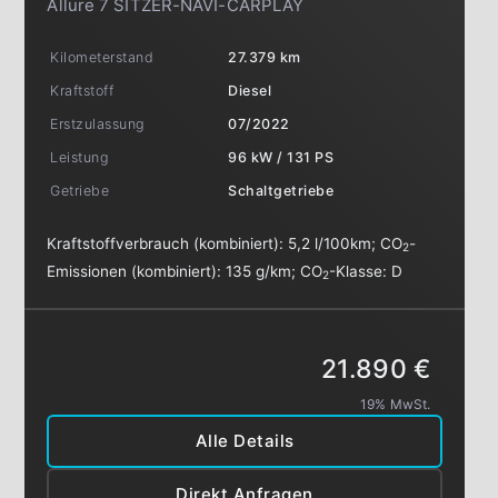
Allure 7 SITZER-NAVI-CARPLAY
Kilometerstand
27.379 km
Kraftstoff
Diesel
Erstzulassung
07/2022
Leistung
96 kW / 131 PS
Getriebe
Schaltgetriebe
Kraftstoffverbrauch (kombiniert):
5,2 l/100km
;
CO
-
2
Emissionen (kombiniert):
135 g/km
;
CO
-Klasse:
D
2
21.890 €
19% MwSt.
Alle Details
Direkt Anfragen