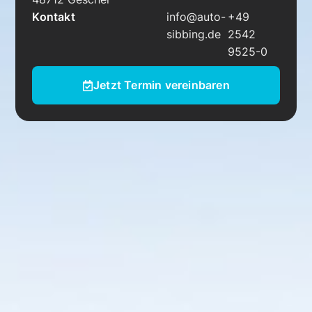
Kontakt
info@auto-
+49
sibbing.de
2542
9525-0
Jetzt Termin vereinbaren