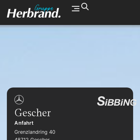
Werkstatt & Service
Gescher
Anfahrt
Grenzlandring 40
48712 Gescher