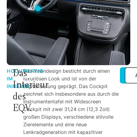
Das
HOCHWERTIG
Das Innendesign besticht durch einen
IM
luxuriösen Look und ist von der
Interieur
INNEREN
Digitalisierung geprägt. Das Cockpit
des
zeichnet sich insbesondere aus durch die
Instrumententafel mit Widescreen
EQV.
Cockpit mit zwei 31,24 cm (12,3 Zoll)
großen Displays, verschiedene stilvolle
Zierelemente und eine neue
Lenkradgeneration mit kapazitiver