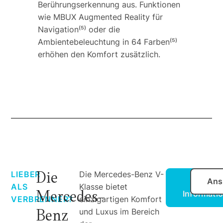
Berührungserkennung aus. Funktionen
wie MBUX Augmented Reality für
Navigation⁽⁵⁾ oder die
Ambientebeleuchtung in 64 Farben⁽⁵⁾
erhöhen den Komfort zusätzlich.
Die
LIEBER
Die Mercedes-Benz V-
Mehr
Ans
ALS
Klasse bietet
Mercedes-
Informati
VERBRENNER?
einzigartigen Komfort
Benz
und Luxus im Bereich