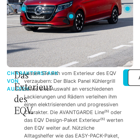
Das
CHARAKTERSTARK
Lassen Sie sich vom Exterieur des EQV
VON
verzaubern: Der Black Panel Kühlergrill
Exterieur
AUSSEN
sowie eine Auswahl an verschiedenen
des
Lackierungen und Rädern verleihen ihm
einen elektrisierenden und progressiven
EQV.
Charakter. Die AVANTGARDE Line⁽⁵⁾ oder
das EQV Design-Paket Exterieur⁽⁵⁾ werten
den EQV weiter auf. Nützliche
Alltagshelfer wie das EASY-PACK-Paket,