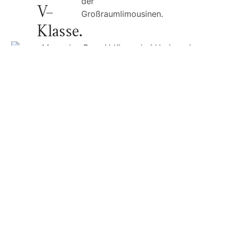
der
V-
Großraumlimousinen.
Klasse.
Sie haben Fragen zum EQV?
Nehmen Sie gerne Kontakt mit Ihrem Verkaufsberater
auf. Gemeinsam finden wir das für Sie passende
Fahrzeug.
Alle Ansprechpartner anzeigen
Thomas
Krefeld
Fichtenhain