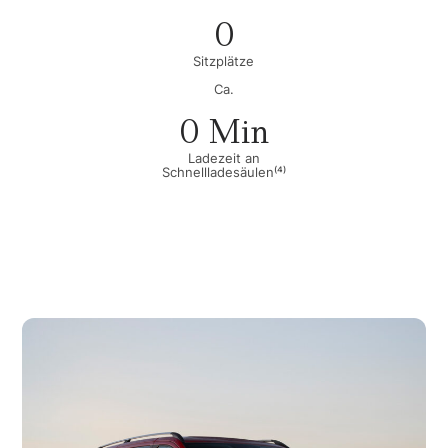
0
Sitzplätze
Ca.
0
 Min
Ladezeit an
Schnellladesäulen⁽⁴⁾