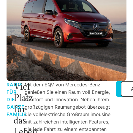
Viel
RAUM
Mit dem EQV von Mercedes-Benz
K
FÜR
genießen Sie einen Raum voll Energie,
Platz
DIE
Komfort und Innovation. Neben ihrem
für
GANZE
großzügigen Raumangebot überzeugt
FAMILIE
die vollelektrische Großraumlimousine
das
mit zahlreichen intelligenten Features,
Leben.
die jede Fahrt zu einem entspannten