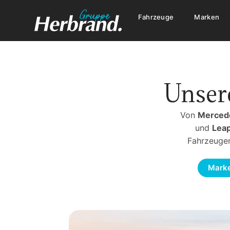
Fahrzeuge
Marken
Unser
Von
Merced
und
Lea
Fahrzeugen
Mark