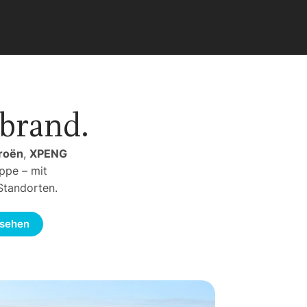
brand.
roën
,
XPENG
ppe – mit
Standorten.
nsehen