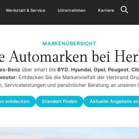
Werkstatt & Service
Unternehmen
Karriere
MARKENÜBERSICHT
e Automarken bei Her
es-Benz
über smart bis
BYD
,
Hyundai
,
Opel
,
Peugeot
,
Cit
pmotor
: Entdecken Sie die Markenvielfalt der Herbrand Gru
, Serviceleistungen und persönlicher Beratung an unseren 
en entdecken
Standort finden
Aktuelle Angebote a