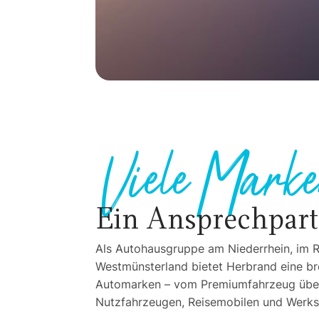
Viele Marke
Ein Ansprechpart
Als Autohausgruppe am Niederrhein, im R
Westmünsterland bietet Herbrand eine br
Automarken – vom Premiumfahrzeug über 
Nutzfahrzeugen, Reisemobilen und Werkst