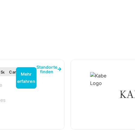
Standorte
finden
Service
Caravaning
Mehr
erfahren
e
KA
les