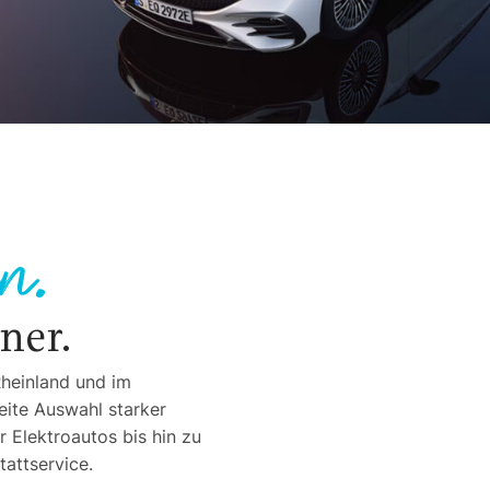
n.
ner.
heinland und im
eite Auswahl starker
Elektroautos bis hin zu
attservice.