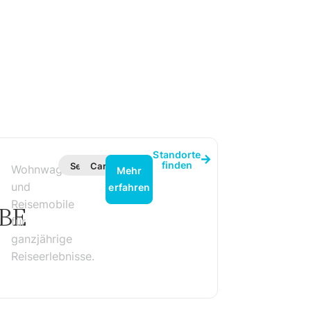
Standorte
finden
Service
Caravaning
Wohnwagen
Mehr
und
erfahren
Reisemobile
BE
für
ganzjährige
Reiseerlebnisse.