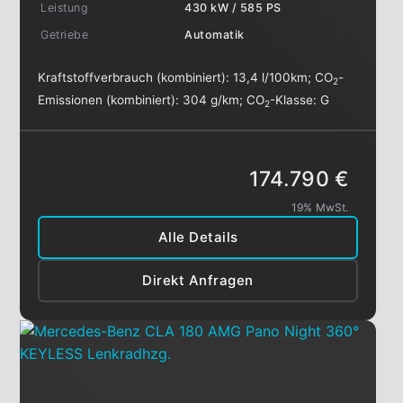
Leistung
430 kW / 585 PS
Getriebe
Automatik
Kraftstoffverbrauch (kombiniert):
13,4 l/100km
;
CO
-
2
Emissionen (kombiniert):
304 g/km
;
CO
-Klasse:
G
2
174.790 €
19% MwSt.
Alle Details
Direkt Anfragen