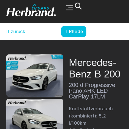
Werkstatt & Service
zurück
Rhede
Mercedes-
Benz
B 200
200 d Progressive
Pano AHK LED
CarPlay 17LM.
Kraftstoffverbrauch
(kombiniert):
5,2
l/100km