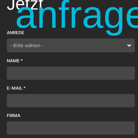
anfrag
Jetzt
ANREDE
- Bitte wählen -
NAME *
E-MAIL *
FIRMA