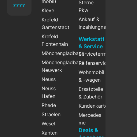
mobil)
Sterne
7777
Pkw
Kleve
Ankauf &
Krefeld
Inzahlungnahme
Gartenstadt
Krefeld
Werkstatt
Fichtenhain
& Service
Mönchengladbach
Servicetermin
Mönchengladbach
Reifenservice
Neuwerk
Wohnmobil
Neuss
& -wagen
Neuss
Ersatzteile
Hafen
& Zubehör
Rhede
Kundenkarte
Straelen
Mercedes
me
Wesel
Deals &
Xanten