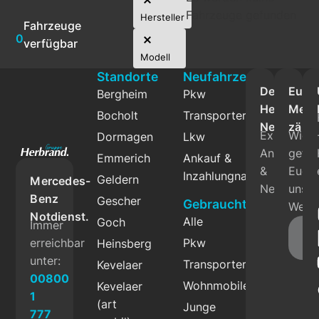
Fahrzeuge gefunden
Hersteller
Fahrzeuge
0
verfügbar
Modell
Standorte
Neufahrzeuge
Der
Eure
Bergheim
Pkw
Herbrand
Mein
Bocholt
Transporter
Newslette
zählt
Exklusive
Wie
Dormagen
Lkw
Angebote
gefäll
Emmerich
Ankauf &
&
Euch
Inzahlungnahme
Geldern
Mercedes-
News.
unser
Benz
Gescher
Gebrauchtfahrzeuge
Websi
Notdienst.
Alle
Goch
Immer
Fe
erreichbar
Pkw
Heinsberg
g
unter:
Transporter
Kevelaer
00800
Wohnmobile
Kevelaer
1
(art
Junge
777