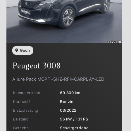
Goch
Peugeot
3008
Allure Pack MOPF -SHZ-RFK-CARPLAY-LED
Kilometerstand
69.800 km
Kraftstoff
Benzin
Erstzulassung
03/2022
Leistung
96 kW / 131 PS
Getriebe
Schaltgetriebe