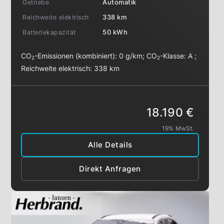
Getriebe
Automatik
Reichweite elektrisch
338 km
Batteriekapazität
50 kWh
CO
-Emissionen (kombiniert):
0 g/km
;
CO
-Klasse:
A
;
2
2
Reichweite elektrisch:
338 km
18.190 €
19% MwSt.
Alle Details
Direkt Anfragen