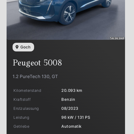
Goch
Peugeot
5008
1.2 PureTech 130, GT
Kilometerstand
20.093 km
Kraftstoff
Benzin
Erstzulassung
08/2023
Leistung
96 kW / 131 PS
Getriebe
Automatik