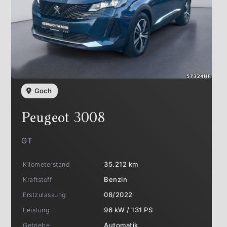
Goch
Peugeot
3008
GT
Kilometerstand
35.212 km
Kraftstoff
Benzin
Erstzulassung
08/2022
Leistung
96 kW / 131 PS
Getriebe
Automatik