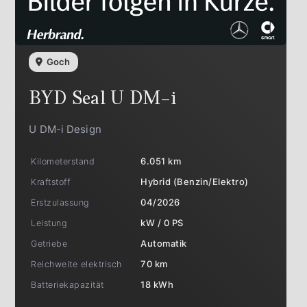
Goch
BYD
Seal U DM-i
U DM-i Design
Kilometerstand
6.051 km
Kraftstoff
Hybrid (Benzin/Elektro)
Erstzulassung
04/2026
Leistung
kW / 0 PS
Getriebe
Automatik
Reichweite elektrisch
70 km
Batteriekapazität
18 kWh