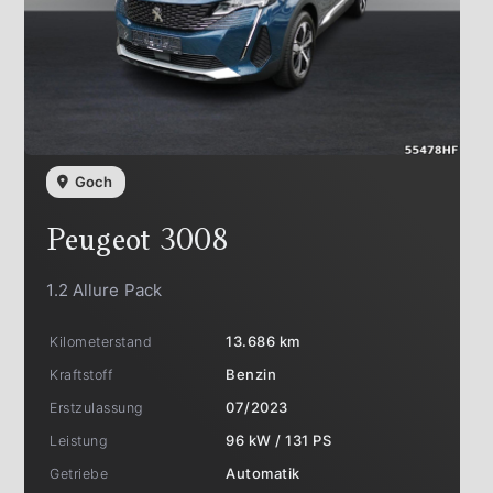
Goch
Peugeot
3008
1.2 Allure Pack
Kilometerstand
13.686 km
Kraftstoff
Benzin
Erstzulassung
07/2023
Leistung
96 kW / 131 PS
Getriebe
Automatik