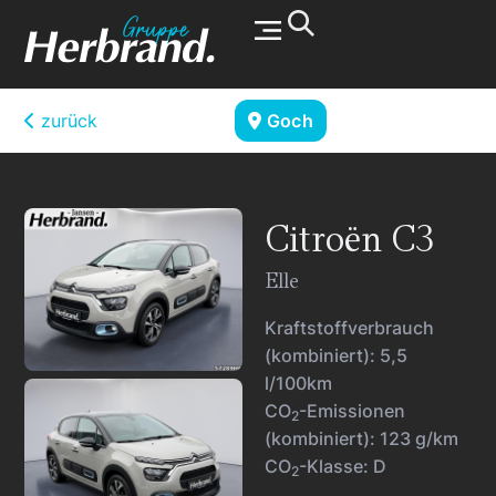
Werkstatt & Service
zurück
Goch
Citroën
C3
Elle
Kraftstoffverbrauch
(kombiniert):
5,5
l/100km
CO
-Emissionen
2
(kombiniert):
123 g/km
CO
-Klasse:
D
2