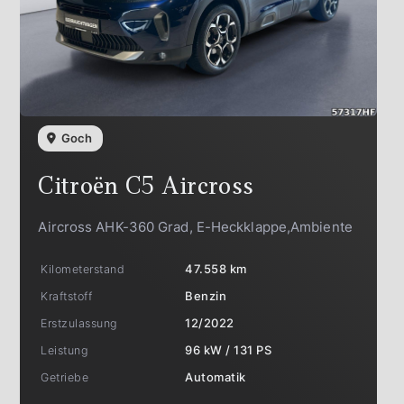
Goch
Citroën
C5 Aircross
Aircross AHK-360 Grad, E-Heckklappe,Ambiente
Kilometerstand
47.558 km
Kraftstoff
Benzin
Erstzulassung
12/2022
Leistung
96 kW / 131 PS
Getriebe
Automatik